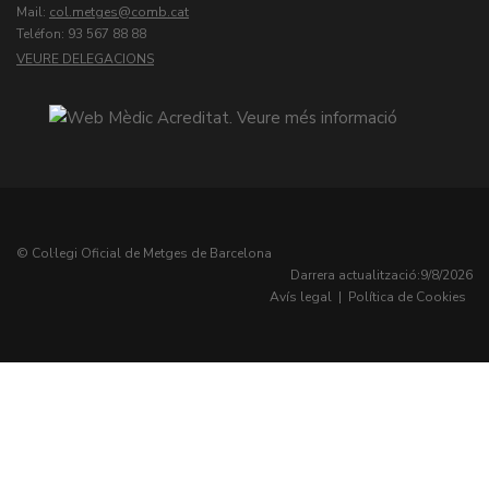
Mail:
col.metges
Teléfon: 93 567 88 88
VEURE DELEGACIONS
© Col·legi Oficial de Metges de Barcelona
Darrera actualització:
9/8/2026
Avís legal
|
Política de Cookies