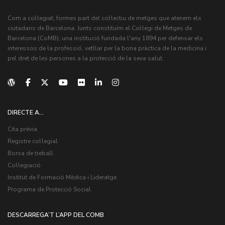
Com a col·legiat, formes part del col·lectiu de metges que atenem els
ciutadans de Barcelona. Junts constituïm el Col·legi de Metges de
Barcelona (CoMB), una institució fundada l'any 1894 per defensar els
interessos de la professió, vetllar per la bona pràctica de la medicina i
pel dret de les persones a la protecció de la seva salut.
DIRECTE A...
Cita prèvia
Registre col·legial
Borsa de treball
Col·legiació
Institut de Formació Mèdica i Lideratge
Programa de Protecció Social
DESCARREGA’T L’APP DEL COMB