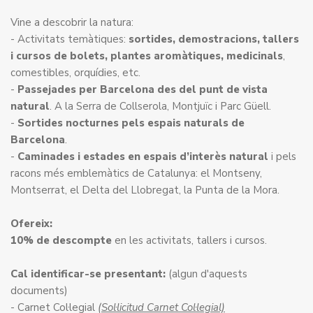
Vine a descobrir la natura:
- Activitats temàtiques:
sortides, demostracions, tallers
i cursos de bolets, plantes aromàtiques, medicinals
,
comestibles, orquídies, etc.
-
Passejades per Barcelona
des del punt de vista
natural
. A la Serra de Collserola, Montjuïc i Parc Güell.
-
Sortides nocturnes pels espais naturals de
Barcelona
.
-
Caminades i estades en espais d’interès natural
i pels
racons més emblemàtics de Catalunya: el Montseny,
Montserrat, el Delta del Llobregat, la Punta de la Mora.
Ofereix:
10% de descompte
en les activitats, tallers i cursos.
Cal identificar-se presentant:
(algun d'aquests
documents)
- Carnet Col·legial
(Sol·licitud Carnet Col·legial)