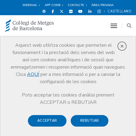
WEBMAIL
APP COMB
CONTACTE
ÀREA PRIVADA
CASTELLANO
toggle n
Aquest web utilitza cookies que permeten el
funcionament i la prestació dels serveis del web
Avantatges i
així com cookies analítiques i de sessió que
descomptes
emmagatzemen i recuperen informació quan navegues.
Clica
AQUÍ
per a mes informació o per a canviar la
Serveis
Altres serveis
Avantatges i descomptes
configuració de les cookies
Oci i Cultura
Naturalwalks
Pots acceptar les cookies d’anàlisi prement
ACCEPTAR o REBUTJAR
ACCEPTAR
REBUTJAR
Espectacles
Esports i Benestar
Hotels
Al