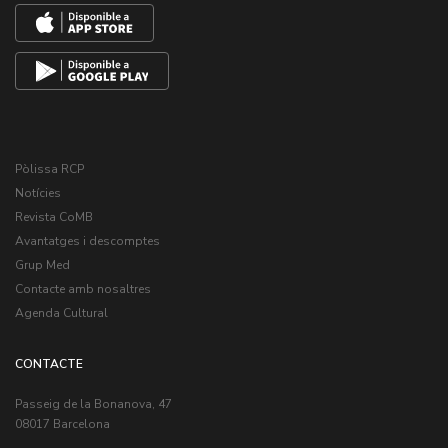
Pòlissa RCP
Notícies
Revista CoMB
Avantatges i descomptes
Grup Med
Contacte amb nosaltres
Agenda Cultural
CONTACTE
Passeig de la Bonanova, 47
08017 Barcelona