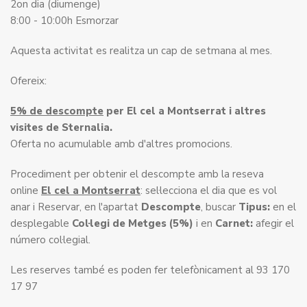
2on dia (diumenge)
8:00 - 10:00h Esmorzar
Aquesta activitat es realitza un cap de setmana al mes.
Ofereix:
5% de descompte
per El cel a Montserrat i altres
visites de Sternalia.
Oferta no acumulable amb d'altres promocions.
Procediment per obtenir el descompte amb la reseva
online
El cel a Montserrat
: sel·lecciona el dia que es vol
anar i Reservar, en l'apartat
Descompte
, buscar
Tipus:
en el
desplegable
Col·legi de Metges (5%)
i en
Carnet:
afegir el
número col·legial.
Les reserves també es poden fer telefònicament al 93 170
17 97