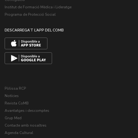
Institut de Formació Mèdica i Lideratge
Programa de Protecció Social
DESCARREGA’T L’APP DEL COMB
Pòlissa RCP
Notícies
Revista CoMB
Avantatges i descomptes
Grup Med
Contacte amb nosaltres
Agenda Cultural