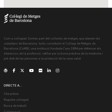
Com a col·legiat, formes part del col·lectiu de metges que atenem els
ciutadans de Barcelona. Junts constituïm el Col·legi de Metges de
Barcelona (CoMB), una institució fundada l'any 1894 per defensar els
interessos de la professió, vetllar per la bona pràctica de la medicina i
pel dret de les persones a la protecció de la seva salut.
DIRECTE A...
Cita prèvia
Registre col·legial
Borsa de treball
Col·legiació