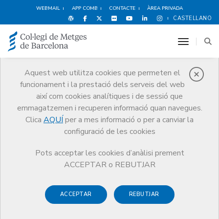
WEBMAIL
APP COMB
CONTACTE
ÀREA PRIVADA
CASTELLANO
toggle n
Aquest web utilitza cookies que permeten el
funcionament i la prestació dels serveis del web
Avantatges i
així com cookies analítiques i de sessió que
descomptes
emmagatzemen i recuperen informació quan navegues.
Clica
AQUÍ
per a mes informació o per a canviar la
Serveis
Altres serveis
Avantatges i descomptes
configuració de les cookies
Oci i Cultura
Cel de Montserrat
Pots acceptar les cookies d’anàlisi prement
ACCEPTAR o REBUTJAR
ACCEPTAR
REBUTJAR
Esports i Benestar
Hotels
Alimentació
F