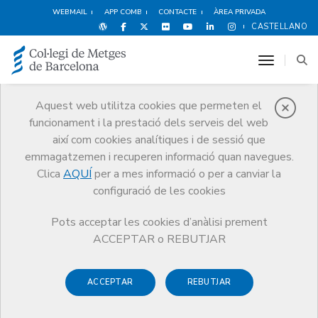
WEBMAIL
APP COMB
CONTACTE
ÀREA PRIVADA
CASTELLANO
toggle n
Aquest web utilitza cookies que permeten el
funcionament i la prestació dels serveis del web
Avantatges i
així com cookies analítiques i de sessió que
descomptes
emmagatzemen i recuperen informació quan navegues.
Clica
AQUÍ
per a mes informació o per a canviar la
Serveis
Altres serveis
Avantatges i descomptes
configuració de les cookies
Formació Personal
IGNITE Serious Play
Pots acceptar les cookies d’anàlisi prement
ACCEPTAR o REBUTJAR
ACCEPTAR
REBUTJAR
Esports i Benestar
Hotels
Alimentació
F