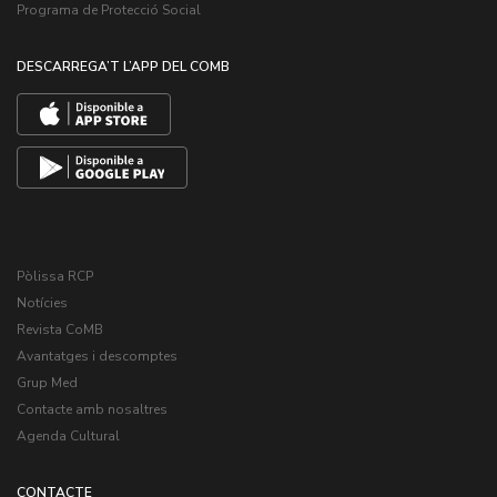
Programa de Protecció Social
DESCARREGA’T L’APP DEL COMB
Pòlissa RCP
Notícies
Revista CoMB
Avantatges i descomptes
Grup Med
Contacte amb nosaltres
Agenda Cultural
CONTACTE