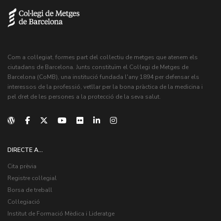
Com a col·legiat, formes part del col·lectiu de metges que atenem els
ciutadans de Barcelona. Junts constituïm el Col·legi de Metges de
Barcelona (CoMB), una institució fundada l'any 1894 per defensar els
interessos de la professió, vetllar per la bona pràctica de la medicina i
pel dret de les persones a la protecció de la seva salut.
DIRECTE A...
Cita prèvia
Registre col·legial
Borsa de treball
Col·legiació
Institut de Formació Mèdica i Lideratge