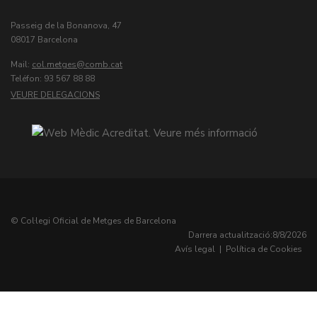
Passeig de la Bonanova, 47
08017 Barcelona
Mail:
col.metges
Teléfon: 93 567 88 88
VEURE DELEGACIONS
© Col·legi Oficial de Metges de Barcelona
Darrera actualització:
8/8/2026
Avís legal
|
Política de Cookies