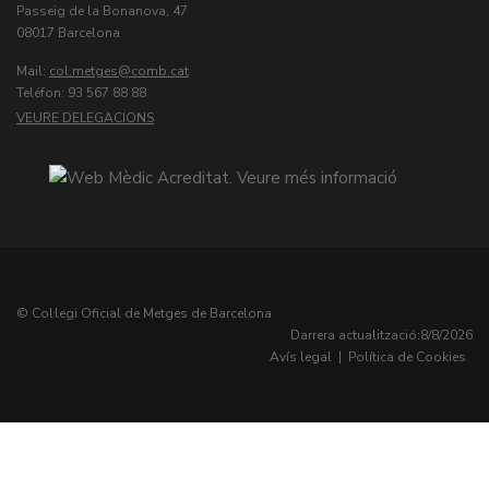
Passeig de la Bonanova, 47
08017 Barcelona
Mail:
col.metges
Teléfon: 93 567 88 88
VEURE DELEGACIONS
© Col·legi Oficial de Metges de Barcelona
Darrera actualització:
8/8/2026
Avís legal
|
Política de Cookies