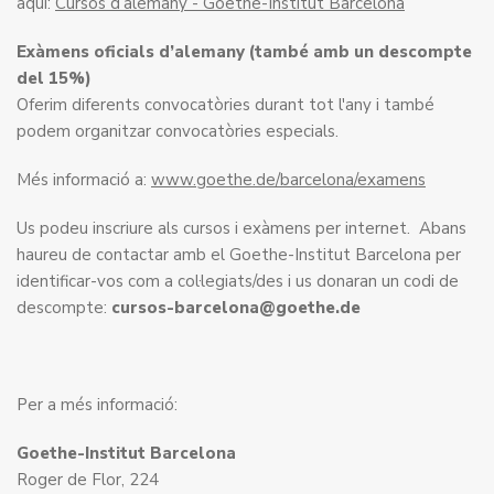
aquí:
Cursos d’alemany - Goethe-Institut Barcelona
Exàmens oficials d’alemany (també amb un descompte
del 15%)
Oferim diferents convocatòries durant tot l'any i també
podem organitzar convocatòries especials.
Més informació a:
www.goethe.de/barcelona/examens
Us podeu inscriure als cursos i exàmens per internet. Abans
haureu de contactar amb el Goethe-Institut Barcelona per
identificar-vos com a col·legiats/des i us donaran un codi de
descompte:
cursos-barcelona@goethe.de
Per a més informació:
Goethe-Institut Barcelona
Roger de Flor, 224