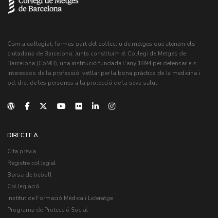
Com a col·legiat, formes part del col·lectiu de metges que atenem els
ciutadans de Barcelona. Junts constituïm el Col·legi de Metges de
Barcelona (CoMB), una institució fundada l'any 1894 per defensar els
interessos de la professió, vetllar per la bona pràctica de la medicina i
pel dret de les persones a la protecció de la seva salut.
DIRECTE A...
Cita prèvia
Registre col·legial
Borsa de treball
Col·legiació
Institut de Formació Mèdica i Lideratge
Programa de Protecció Social