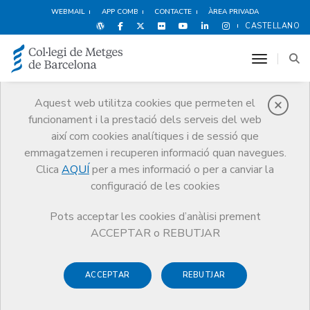
WEBMAIL
APP COMB
CONTACTE
ÀREA PRIVADA
CASTELLANO
toggle n
Aquest web utilitza cookies que permeten el
funcionament i la prestació dels serveis del web
Avantatges i
així com cookies analítiques i de sessió que
descomptes
emmagatzemen i recuperen informació quan navegues.
Clica
AQUÍ
per a mes informació o per a canviar la
Serveis
Altres serveis
Avantatges i descomptes
configuració de les cookies
Formació Personal
Goethe-Institut Barcelona
Pots acceptar les cookies d’anàlisi prement
ACCEPTAR o REBUTJAR
ACCEPTAR
REBUTJAR
Esports i Benestar
Hotels
Alimentació
F