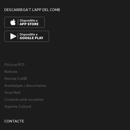
DESCARREGA’T L’APP DEL COMB
Pòlissa RCP
Notícies
Revista CoMB
Avantatges i descomptes
Grup Med
Contacte amb nosaltres
Agenda Cultural
CONTACTE