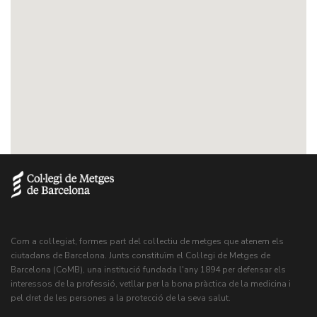
Com a col·legiat, formes part del col·lectiu de metges que atenem els
ciutadans de Barcelona. Junts constituïm el Col·legi de Metges de
Barcelona (CoMB), una institució fundada l'any 1894 per defensar els
interessos de la professió, vetllar per la bona pràctica de la medicina i
pel dret de les persones a la protecció de la seva salut.