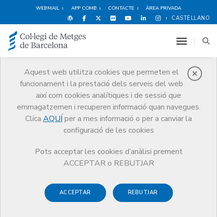
WEBMAIL
APP COMB
CONTACTE
ÀREA PRIVADA
CASTELLANO
toggle n
Aquest web utilitza cookies que permeten el
funcionament i la prestació dels serveis del web
Avantatges i
així com cookies analítiques i de sessió que
descomptes
emmagatzemen i recuperen informació quan navegues.
Clica
AQUÍ
per a mes informació o per a canviar la
Serveis
Altres serveis
Avantatges i descomptes
configuració de les cookies
Oci i Cultura
Revista Arrels
Pots acceptar les cookies d’anàlisi prement
ACCEPTAR o REBUTJAR
ACCEPTAR
REBUTJAR
Esports i Benestar
Hotels
Alimentació
F