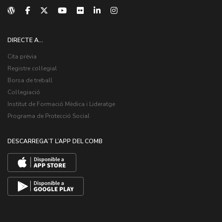
DIRECTE A...
Cita prèvia
Registre col·legial
Borsa de treball
Col·legiació
Institut de Formació Mèdica i Lideratge
Programa de Protecció Social
DESCARREGA’T L’APP DEL COMB