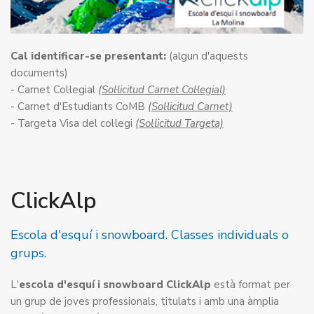
Cal identificar-se presentant:
(algun d'aquests
documents)
- Carnet Col·legial
(Sol·licitud Carnet Col·legial)
- Carnet d'Estudiants CoMB
(Sol·licitud Carnet)
- Targeta Visa del col·legi
(Sol·licitud Targeta)
ClickAlp
Escola d'esquí i snowboard. Classes individuals o
grups.
L'
escola d'esquí i snowboard ClickAlp
està format per
un grup de joves professionals, titulats i amb una àmplia