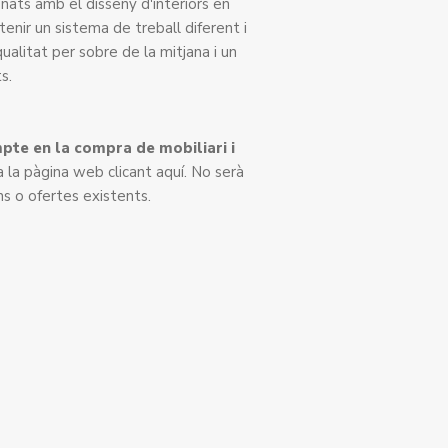
onats amb el disseny d'interiors en
enir un sistema de treball diferent i
alitat per sobre de la mitjana i un
s.
te en la compra de mobiliari i
 a la pàgina web
clicant aquí
. No serà
s o ofertes existents.