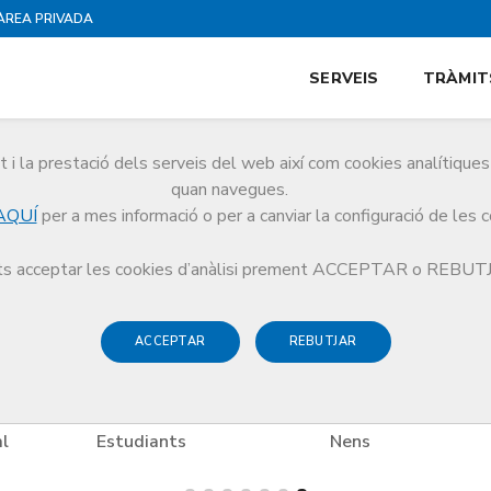
ÀREA PRIVADA
SERVEIS
TRÀMIT
i la prestació dels serveis del web així com cookies analítiqu
es
quan navegues.
AQUÍ
per a mes informació o per a canviar la configuració de les 
es
Compres
Sincro
s acceptar les cookies d’anàlisi prement ACCEPTAR o REBU
ACCEPTAR
REBUTJAR
l
Estudiants
Nens