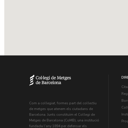
DIR
Cita
Regi
Bors
Com a col·legiat, formes part del col·lectiu
Col·
de metges que atenem els ciutadans de
Inst
Barcelona. Junts constituïm el Col·legi de
Metges de Barcelona (CoMB), una institució
Pro
fundada l'any 1894 per defensar els