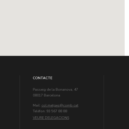
CONTACTE
Passeig de la Bonanova, 47
08017 Barcelona
Mail:
col.metges
Teléfon: 93 567 88 88
VEURE DELEGACIONS