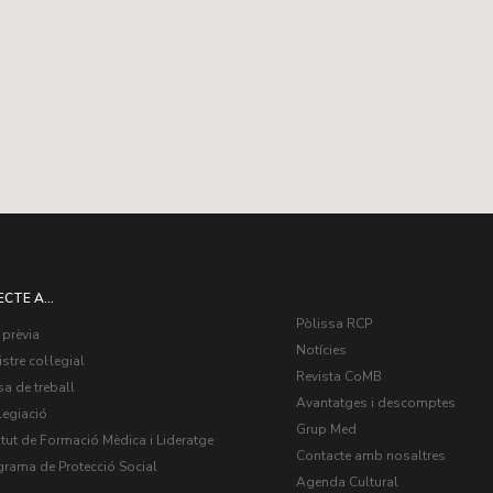
ECTE A...
Pòlissa RCP
 prèvia
Notícies
stre col·legial
Revista CoMB
a de treball
Avantatges i descomptes
legiació
Grup Med
itut de Formació Mèdica i Lideratge
Contacte amb nosaltres
grama de Protecció Social
Agenda Cultural