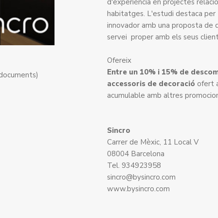
d'experiència en projectes relaci
habitatges. L'estudi destaca per t
innovador amb una proposta de qu
servei proper amb els seus client
Ofereix
Entre un 10% i 15% de descomp
 documents)
accessoris de decoració
ofert
acumulable amb altres promocion
Sincro
Carrer de Mèxic, 11 Local V
08004 Barcelona
Tel. 934923958
sincro@bysincro.com
www.bysincro.com