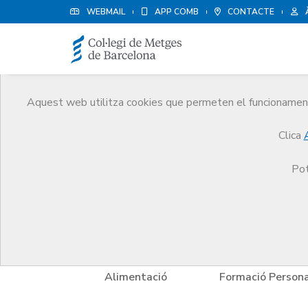
WEBMAIL
APP COMB
CONTACTE
Aquest web utilitza cookies que permeten el funcionament 
Avantatges i descompt
Clica
Serveis
Altres serveis
Avantatges i descompt
Pot
tels
Alimentació
Formació Persona