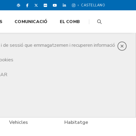
CASTELLANO
S
COMUNICACIÓ
EL COMB
es i de sessió que emmagatzemen i recuperen informació
cookies
TJAR
Vehicles
Habitatge