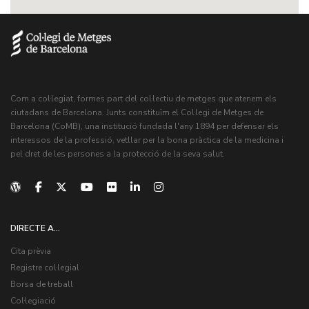
Com a col·legiat, formes part del col·lectiu de metges que atenem els
ciutadans de Barcelona. Junts constituïm el Col·legi de Metges de
Barcelona (CoMB), una institució fundada l'any 1894 per defensar els
interessos de la professió, vetllar per la bona pràctica de la medicina i
pel dret de les persones a la protecció de la seva salut.
DIRECTE A...
Cita prèvia
Registre col·legial
Borsa de treball
Col·legiació