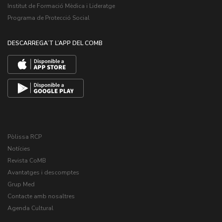
Institut de Formació Mèdica i Lideratge
Programa de Protecció Social
DESCARREGA’T L’APP DEL COMB
Pòlissa RCP
Notícies
Revista CoMB
Avantatges i descomptes
Grup Med
Contacte amb nosaltres
Agenda Cultural