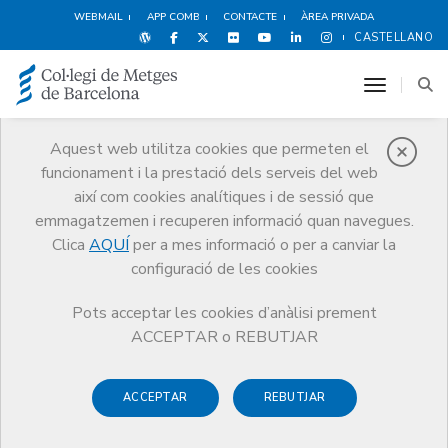
WEBMAIL
APP COMB
CONTACTE
ÀREA PRIVADA
CASTELLANO
toggle n
Aquest web utilitza cookies que permeten el
funcionament i la prestació dels serveis del web
Avantatges i
així com cookies analítiques i de sessió que
descomptes
emmagatzemen i recuperen informació quan navegues.
Clica
AQUÍ
per a mes informació o per a canviar la
Serveis
Altres serveis
Avantatges i descomptes
configuració de les cookies
Habitatge
Residències i Apartaments Vanguard
Pots acceptar les cookies d’anàlisi prement
ACCEPTAR o REBUTJAR
ACCEPTAR
REBUTJAR
Esports i Benestar
Hotels
Alimentació
F