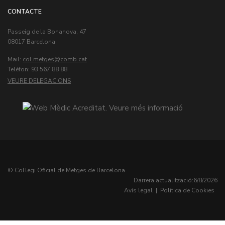
CONTACTE
Passeig de la Bonanova, 47
08017 Barcelona
Mail:
col.metges
Teléfon: 93 567 88 88
VEURE DELEGACIONS
© Col·legi Oficial de Metges de Barcelona
Darrera actualització:
6/8/2026
Avís legal
|
Política de Cookies