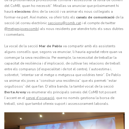
del CoMB, quan ho necessiti”. Mirallas va anunciar que pròximament hi
haurà
eleccions
dins de la secció i va animar els nous col·legiats a
formar-ne part. Així mateix, va oferir tots els
canals de comunicació
de la
secció (el correu electrònic
seccions@comb.cat
i el compte de twitter
@metgesjovescomb
) als nous residents per atendre tots els seus dubtes
i comentaris.
La vocal de la secció
Mar de Pablo
va compartir amb els assistents
alguns consells que, segons va enunciar, li hauria agradat rebre quan va
començar la seva residència. Per exemple, la necessitat de treballar la
capacitat de resiliència i d’implicació, de cultivar les relacions de treball
entre els companys (d’especialitat i de tot el centre), l’autoestima i,
sobretot, “intentar ser el metge o metgessa que voldries tenir”. De Pablo
va animar els joves a “construir una residència” que els permeti “estar
orgullosos” del que fan. D’altra banda, la també vocal de la secció
Berta Areny
va enumerar els principals serveis del CoMB tot posant
l’accent en el
servei d’ocupació
, que no només gestiona la borsa de
treball, sinó que també ofereix suport i assessorament laborals.