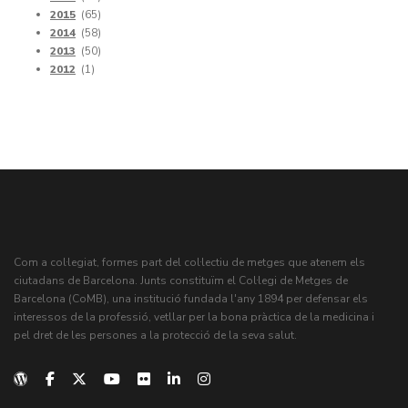
2015
(65)
2014
(58)
2013
(50)
2012
(1)
Com a col·legiat, formes part del col·lectiu de metges que atenem els
ciutadans de Barcelona. Junts constituïm el Col·legi de Metges de
Barcelona (CoMB), una institució fundada l'any 1894 per defensar els
interessos de la professió, vetllar per la bona pràctica de la medicina i
pel dret de les persones a la protecció de la seva salut.