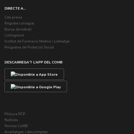
DIRECTE A...
Cita prèvia
Registre col·legial
Borsa de treball
Col·legiació
Institut de Formació Mèdica i Lideratge
Programa de Protecció Social
DESCARREGA’T L’APP DEL COMB
Pòlissa RCP
Notícies
Revista CoMB
Avantatges i descomptes