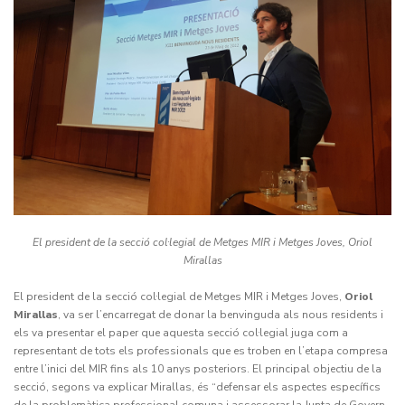
El president de la secció col·legial de Metges MIR i Metges Joves, Oriol
Mirallas
El president de la secció col·legial de Metges MIR i Metges Joves,
Oriol
Mirallas
, va ser l’encarregat de donar la benvinguda als nous residents i
els va presentar el paper que aquesta secció col·legial juga com a
representant de tots els professionals que es troben en l’etapa compresa
entre l’inici del MIR fins als 10 anys posteriors. El principal objectiu de la
secció, segons va explicar Mirallas, és “defensar els aspectes específics
de la problemàtica professional comuna i assessorar la Junta de Govern