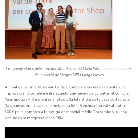
Les guanyadores dels sortejos, Júlia Sanchez i Maria Piñol, amb els membres
de la secció de Metges MIR i Metges Joves
Al final de la jornada, es van fer dos sortejos entre els assistents: una
impressora fotogràfica entre aquells que havien participat en el concurs
#BenvingudaMIR enviant una fotografia feta el dia de la seva col·legiació
(la guanyadora en va ser la metgessa Júlia Sanchez) i un val valorat en
100 € per a compres a la botiga de material mèdic Doctorshop, que va
recaure en la metgessa Maria Piñol.