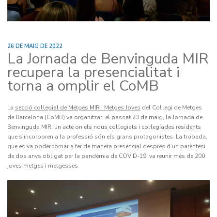
26 DE MAIG DE 2022
La Jornada de Benvinguda MIR
recupera la presencialitat i
torna a omplir el CoMB
La
secció col·legial de Metges MIR i Metges Joves
del Col·legi de Metges
de Barcelona (CoMB) va organitzar, el passat 23 de maig, la Jornada de
Benvinguda MIR, un acte on els nous col·legiats i col·legiades residents
que s’incorporen a la professió són els grans protagonistes. La trobada,
que es va poder tornar a fer de manera presencial després d’un parèntesi
de dos anys obligat per la pandèmia de COVID-19, va reunir més de 200
joves metges i metgesses.