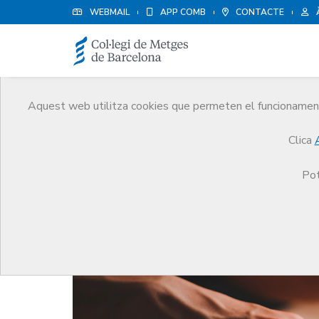
WEBMAIL
APP COMB
CONTACTE
Aquest web utilitza cookies que permeten el funcionament 
Notícies
Clica
Comunicació
Notícies
Intent de phishing
Pot