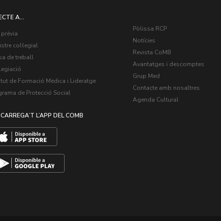
ECTE A...
Pòlissa RCP
 prèvia
Notícies
stre col·legial
Revista CoMB
a de treball
Avantatges i descomptes
legiació
Grup Med
itut de Formació Mèdica i Lideratge
Contacte amb nosaltres
grama de Protecció Social
Agenda Cultural
CARREGA’T L’APP DEL COMB