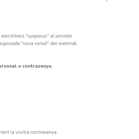
electrònics "suspesos" al servidor.
na suposada "nova versió" del webmail.
ersonal o contrasenya.
ament la vostra contrasenya.