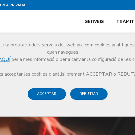
ÀREA PRIVADA
SERVEIS
TRÀMIT
i la prestació dels serveis del web així com cookies analítiqu
quan navegues.
AQUÍ
per a mes informació o per a canviar la configuració de les 
s acceptar les cookies d’anàlisi prement ACCEPTAR o REBU
ACCEPTAR
REBUTJAR