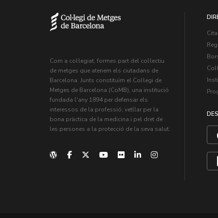
DIR
Cita
Regi
Bors
Com a col·legiat, formes part del col·lectiu
Col·
de metges que atenem els ciutadans de
Inst
Barcelona. Junts constituïm el Col·legi de
Metges de Barcelona (CoMB), una institució
Pro
fundada l'any 1894 per defensar els
interessos de la professió, vetllar per la
DES
bona pràctica de la medicina i pel dret de
les persones a la protecció de la seva salut.