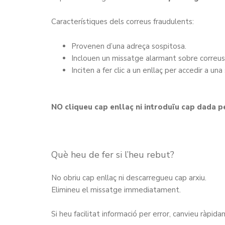
Característiques dels correus fraudulents:
Provenen d’una adreça sospitosa.
Inclouen un missatge alarmant sobre correus 
Inciten a fer clic a un enllaç per accedir a u
NO cliqueu cap enllaç ni introduïu cap dada p
Què heu de fer si l’heu rebut?
No obriu cap enllaç ni descarregueu cap arxiu.
Elimineu el missatge immediatament.
Si heu facilitat informació per error, canvieu ràpid