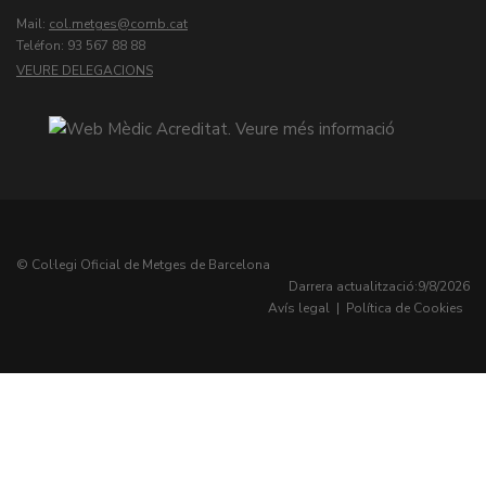
Mail:
col.metges
Teléfon: 93 567 88 88
VEURE DELEGACIONS
© Col·legi Oficial de Metges de Barcelona
Darrera actualització:
9/8/2026
Avís legal
|
Política de Cookies