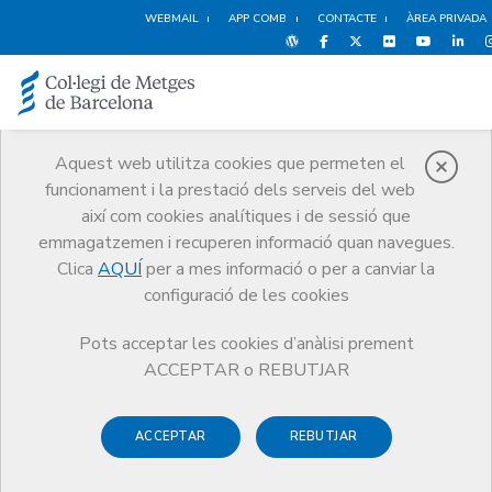
WEBMAIL
APP COMB
CONTACTE
ÀREA PRIVADA
Aquest web utilitza cookies que permeten el
funcionament i la prestació dels serveis del web
Notícies
així com cookies analítiques i de sessió que
Comunicació
Notícies
emmagatzemen i recuperen informació quan navegues.
Ja disponible el webinar sobre el Diploma d’Especialització en la Salut
dels Professionals de la Salut i dels d’Alta Transcendència Social
Clica
AQUÍ
per a mes informació o per a canviar la
configuració de les cookies
Pots acceptar les cookies d’anàlisi prement
ACCEPTAR o REBUTJAR
ACCEPTAR
REBUTJAR