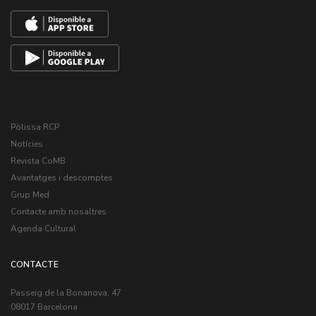
Pòlissa RCP
Notícies
Revista CoMB
Avantatges i descomptes
Grup Med
Contacte amb nosaltres
Agenda Cultural
CONTACTE
Passeig de la Bonanova, 47
08017 Barcelona