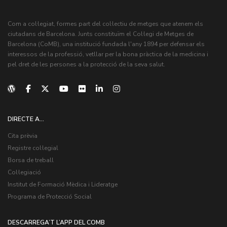
Com a col·legiat, formes part del col·lectiu de metges que atenem els
ciutadans de Barcelona. Junts constituïm el Col·legi de Metges de
Barcelona (CoMB), una institució fundada l'any 1894 per defensar els
interessos de la professió, vetllar per la bona pràctica de la medicina i
pel dret de les persones a la protecció de la seva salut.
DIRECTE A...
Cita prèvia
Registre col·legial
Borsa de treball
Col·legiació
Institut de Formació Mèdica i Lideratge
Programa de Protecció Social
DESCARREGA’T L’APP DEL COMB