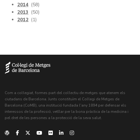
2014
(58)
2013
(50)
2012
(1)
Com a col·legiat, formes part del col·lectiu de metges que atenem els
ciutadans de Barcelona. Junts constituïm el Col·legi de Metges de
Barcelona (CoMB), una institució fundada l'any 1894 per defensar els
interessos de la professió, vetllar per la bona pràctica de la medicina i
pel dret de les persones a la protecció de la seva salut.