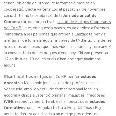
tenen l’objectiu de promoure la formació mèdica en
cooperació. L’acte va tenir lloc el passat 27 de novembre,
coincidint amb la celebració de la
Jornada anual de
Cooperació
, que organitza la
secció de Metges Cooperants
del CoMB
i que, en aquesta ocasió, es va dedicar a l’atenció
immediata a les persones que arriben a Lanzarote per via
marítima i de forma irregular a través de l’Atlàntic, una de les
rutes més perilloses i que més vides es cobra any rere any. A
la convocatòria de les beques d’enguany, s’hi van presentar
12 sol·licituds, 10 de les quals n’han obtingut finalment
alguna.
S’han becat tres metges del CoMB per fer
estades
docents
a Moçambic (on hi aniran dos professionals) i
Veneçuela, amb l’objectiu de formar personal local en
ecografia clínica a l’atenció primària i malalties infeccioses
(VIH), respectivament. També s’han becat dues
estades
formatives
: una a Angola i l’altra a Hospital Trias i Pujol,
aquesta darrera adjudicada a un metge procedent de