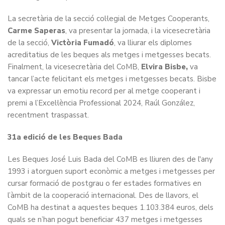
La secretària de la secció col·legial de Metges Cooperants,
Carme Saperas
, va presentar la jornada, i la vicesecretària
de la secció,
Victòria Fumadó
, va lliurar els diplomes
acreditatius de les beques als metges i metgesses becats.
Finalment, la vicesecretària del CoMB,
Elvira Bisbe,
va
tancar l’acte felicitant els metges i metgesses becats. Bisbe
va expressar un emotiu record per al metge cooperant i
premi a l’Excel·lència Professional 2024, Raúl González,
recentment traspassat.
31a edició de les Beques Bada
Les Beques José Luis Bada del CoMB es lliuren des de l'any
1993 i atorguen suport econòmic a metges i metgesses per
cursar formació de postgrau o fer estades formatives en
l’àmbit de la cooperació internacional. Des de llavors, el
CoMB ha destinat a aquestes beques 1.103.384 euros, dels
quals se n’han pogut beneficiar 437 metges i metgesses