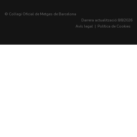
© Col·legi Oficial de Metges de Barcelona
Darrera actualització:
8/8/2026
Avís legal
|
Política de Cookies