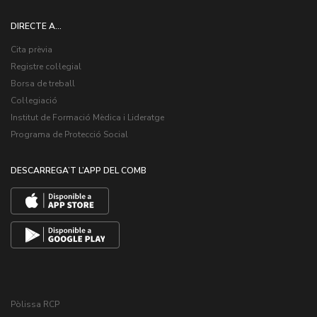
DIRECTE A...
Cita prèvia
Registre col·legial
Borsa de treball
Col·legiació
Institut de Formació Mèdica i Lideratge
Programa de Protecció Social
DESCARREGA’T L’APP DEL COMB
Pòlissa RCP