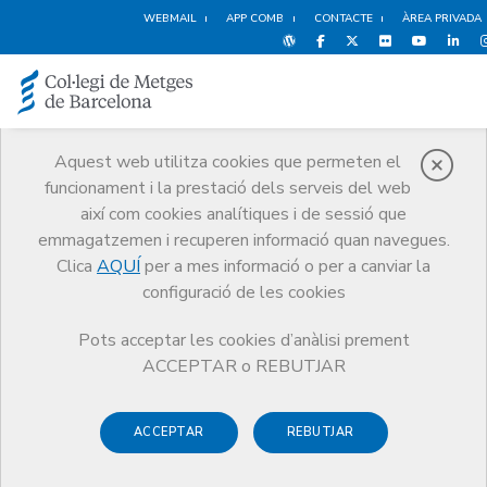
WEBMAIL
APP COMB
CONTACTE
ÀREA PRIVADA
Aquest web utilitza cookies que permeten el
funcionament i la prestació dels serveis del web
Notícies
així com cookies analítiques i de sessió que
Comunicació
Notícies
emmagatzemen i recuperen informació quan navegues.
El CoMB lliura les Beques Bada 2024 a deu metges per formar-se en
cooperació i fer estades formatives i docents
Clica
AQUÍ
per a mes informació o per a canviar la
configuració de les cookies
Pots acceptar les cookies d’anàlisi prement
ACCEPTAR o REBUTJAR
ACCEPTAR
REBUTJAR