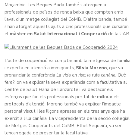
Moçambic. Les Beques Bada també s’atorguen a
professionals de països de renda baixa que compten amb
l’aval d’un metge col·legiat del CoMB. D’altra banda, també
s’han atorgat aquests ajuts a cinc professionals que cursaran
el
màster en Salut Internacional i Cooperació
de la UAB.
L’acte de cooperació va comptar amb la metgessa de família
i experta en atenció a immigrants,
Silvia Moreno
, que va
pronunciar la conferència
La vida en risc: la ruta canària. Què
fem?
, on va explicar la seva experiència com a facultativa al
Centre de Salut Haría de Lanzarote i va destacar els
esforços que fan els professionals per tal de millorar els
protocols d’atenció. Moreno també va explicar l’impacte
personal viscut i les lliçons apreses en els tres anys que ha
exercit a l’illa canària. La vicepresidenta de la secció col·legial
de Metges Cooperants del CoMB, Ethel Sequeira, va ser
l’encarregada de presentar la facultativa.