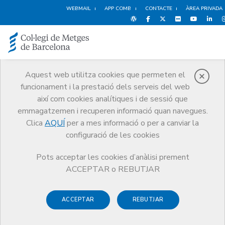
WEBMAIL
APP COMB
CONTACTE
ÀREA PRIVADA
Aquest web utilitza cookies que permeten el
funcionament i la prestació dels serveis del web
Notícies
així com cookies analítiques i de sessió que
Comunicació
Notícies
emmagatzemen i recuperen informació quan navegues.
El CoMB homenatja els col·legiats honorífics i els col·legiats centenaris
Clica
AQUÍ
per a mes informació o per a canviar la
configuració de les cookies
Pots acceptar les cookies d’anàlisi prement
ACCEPTAR o REBUTJAR
ACCEPTAR
REBUTJAR