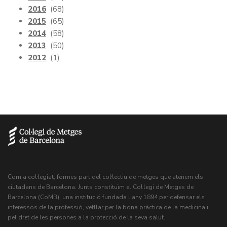
2016
(68)
2015
(65)
2014
(58)
2013
(50)
2012
(1)
Com a col·legiat, formes part del col·lectiu de metges que atenem els
ciutadans de Barcelona. Junts constituïm el Col·legi de Metges de
Barcelona (CoMB), una institució fundada l'any 1894 per defensar els
interessos de la professió, vetllar per la bona pràctica de la medicina i
pel dret de les persones a la protecció de la seva salut.