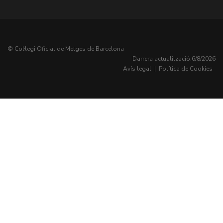
© Col·legi Oficial de Metges de Barcelona
Darrera actualització:
6/8/2026
Avís legal
|
Política de Cookies