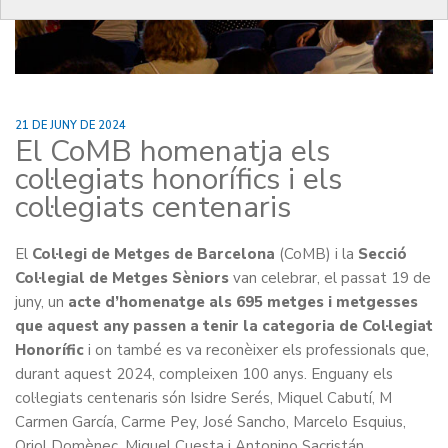
21 DE JUNY DE 2024
El CoMB homenatja els
col·legiats honorífics i els
col·legiats centenaris
El
Col·legi de Metges de Barcelona
(CoMB) i la
Secció
Col·legial de Metges Sèniors
van celebrar, el passat 19 de
juny, un
acte d’homenatge als 695 metges i metgesses
que aquest any passen a tenir la categoria de Col·legiat
Honorífic
i on també es va reconèixer els professionals que,
durant aquest 2024, compleixen 100 anys. Enguany els
col·legiats centenaris són Isidre Serés, Miquel Cabutí, M
Carmen García, Carme Pey, José Sancho, Marcelo Esquius,
Oriol Domènec, Miguel Cuesta i Antonino Sacristán.