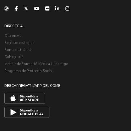
DIRECTE A...
Cita prèvia
Registre col·legial
Borsa de treball
Col·legiació
Institut de Formació Mèdica i Lideratge
Programa de Protecció Social
DESCARREGA’T L’APP DEL COMB