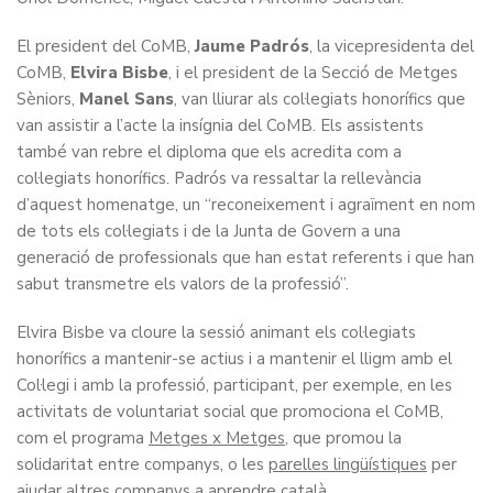
El president del CoMB,
Jaume Padrós
, la vicepresidenta del
CoMB,
Elvira Bisbe
, i el president de la Secció de Metges
Sèniors,
Manel Sans
, van lliurar als col·legiats honorífics que
van assistir a l’acte la insígnia del CoMB. Els assistents
també van rebre el diploma que els acredita com a
col·legiats honorífics. Padrós va ressaltar la rellevància
d’aquest homenatge, un “reconeixement i agraïment en nom
de tots els col·legiats i de la Junta de Govern a una
generació de professionals que han estat referents i que han
sabut transmetre els valors de la professió”.
Elvira Bisbe va cloure la sessió animant els col·legiats
honorífics a mantenir-se actius i a mantenir el lligm amb el
Col·legi i amb la professió, participant, per exemple, en les
activitats de voluntariat social que promociona el CoMB,
com el programa
Metges x Metges
, que promou la
solidaritat entre companys, o les
parelles lingüístiques
per
ajudar altres companys a aprendre català.