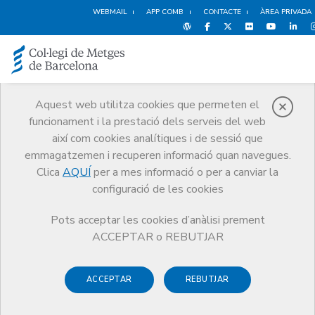
WEBMAIL
APP COMB
CONTACTE
ÀREA PRIVADA
Aquest web utilitza cookies que permeten el
funcionament i la prestació dels serveis del web
Notícies
així com cookies analítiques i de sessió que
Comunicació
Notícies
emmagatzemen i recuperen informació quan navegues.
El CoMB acull la presentació del llibre 'Per una cultura bioètica'
Clica
AQUÍ
per a mes informació o per a canviar la
configuració de les cookies
Pots acceptar les cookies d’anàlisi prement
ACCEPTAR o REBUTJAR
ACCEPTAR
REBUTJAR