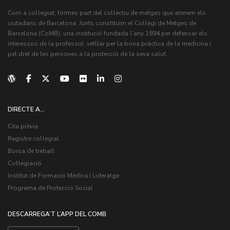
Com a col·legiat, formes part del col·lectiu de metges que atenem els
ciutadans de Barcelona. Junts constituïm el Col·legi de Metges de
Barcelona (CoMB), una institució fundada l'any 1894 per defensar els
interessos de la professió, vetllar per la bona pràctica de la medicina i
pel dret de les persones a la protecció de la seva salut.
DIRECTE A...
Cita prèvia
Registre col·legial
Borsa de treball
Col·legiació
Institut de Formació Mèdica i Lideratge
Programa de Protecció Social
DESCARREGA’T L’APP DEL COMB