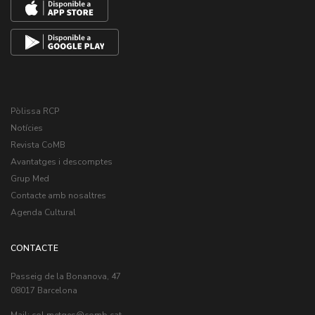
Pòlissa RCP
Notícies
Revista CoMB
Avantatges i descomptes
Grup Med
Contacte amb nosaltres
Agenda Cultural
CONTACTE
Passeig de la Bonanova, 47
08017 Barcelona