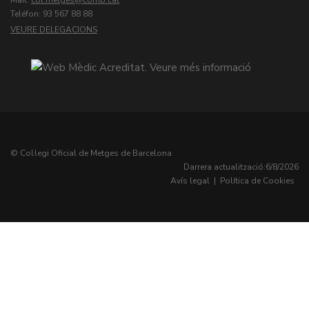
Mail:
col.metges
Teléfon: 93 567 88 88
VEURE DELEGACIONS
© Col·legi Oficial de Metges de Barcelona
Darrera actualització:
6/8/2026
Avís legal
|
Política de Cookies