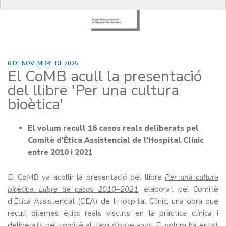
6 DE NOVEMBRE DE 2025
El CoMB acull la presentació
del llibre 'Per una cultura
bioètica'
El volum recull 16 casos reals deliberats pel
Comitè d’Ètica Assistencial de l’Hospital Clínic
entre 2010 i 2021
El CoMB
va acollir la presentació del llibre
Per una cultura
bioètica. Llibre de casos 2010–2021
, elaborat pel Comitè
d’Ètica Assistencial (CEA) de l’Hospital Clínic, una obra que
recull dilemes ètics reals viscuts en la pràctica clínica i
deliberats pel com
itè al
llarg d’onze anys. El volum ha estat