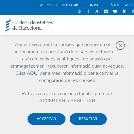
WEBMAIL
APP COMB
CONTACTE
ÀREA PRIVADA
Aquest web utilitza cookies que permeten el
funcionament i la prestació dels serveis del web
Notícies
així com cookies analítiques i de sessió que
Comunicació
Notícies
emmagatzemen i recuperen informació quan navegues.
Dos referents de l’AP, Hogne Sandvik i Verónica Casado, a la Jornada
d’Estiu de la Professió Mèdica. Vídeos de les seves conferències
Clica
AQUÍ
per a mes informació o per a canviar la
configuració de les cookies
Pots acceptar les cookies d’anàlisi prement
ACCEPTAR o REBUTJAR
ACCEPTAR
REBUTJAR