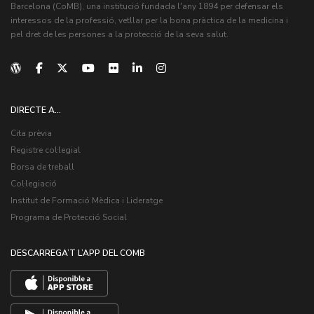
Barcelona (CoMB), una institució fundada l'any 1894 per defensar els
interessos de la professió, vetllar per la bona pràctica de la medicina i
pel dret de les persones a la protecció de la seva salut.
DIRECTE A...
Cita prèvia
Registre col·legial
Borsa de treball
Col·legiació
Institut de Formació Mèdica i Lideratge
Programa de Protecció Social
DESCARREGA’T L’APP DEL COMB