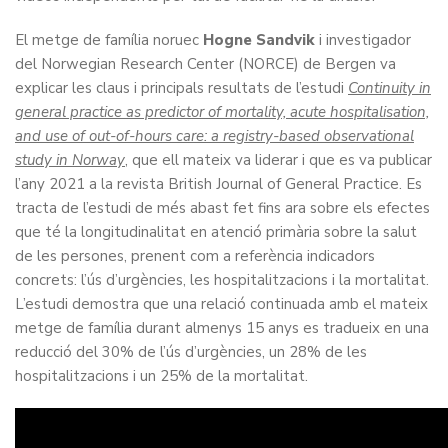
El metge de família noruec
Hogne Sandvik
i investigador
del Norwegian Research Center (NORCE) de Bergen va
explicar les claus i principals resultats de l’estudi
Continuity in
general practice as predictor of mortality, acute hospitalisation,
and use of out-of-hours care: a registry-based observational
study in Norway
, que ell mateix va liderar i que es va publicar
l’any 2021 a la revista British Journal of General Practice. Es
tracta de l’estudi de més abast fet fins ara sobre els efectes
que té la longitudinalitat en atenció primària sobre la salut
de les persones, prenent com a referència indicadors
concrets: l’ús d’urgències, les hospitalitzacions i la mortalitat.
L’estudi demostra que una relació continuada amb el mateix
metge de família durant almenys 15 anys es tradueix en una
reducció del 30% de l’ús d’urgències, un 28% de les
hospitalitzacions i un 25% de la mortalitat.