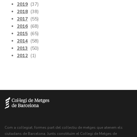
2019
(37)
2018
(38)
2017
(55)
2016
(68)
2015
(65)
2014
(58)
2013
(50)
2012
(1)
Com a col·legiat, formes part del col·lectiu de metges que atenem els
ciutadans de Barcelona. Junts constituïm el Col·legi de Metges de