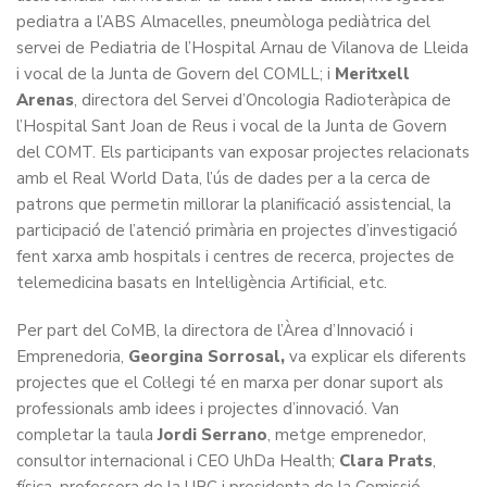
pediatra a l’ABS Almacelles, pneumòloga pediàtrica del
servei de Pediatria de l’Hospital Arnau de Vilanova de Lleida
i vocal de la Junta de Govern del COMLL; i
Meritxell
Arenas
, directora del Servei d’Oncologia Radioteràpica de
l’Hospital Sant Joan de Reus i vocal de la Junta de Govern
del COMT. Els participants van exposar projectes relacionats
amb el Real World Data, l’ús de dades per a la cerca de
patrons que permetin millorar la planificació assistencial, la
participació de l’atenció primària en projectes d’investigació
fent xarxa amb hospitals i centres de recerca, projectes de
telemedicina basats en Intel·ligència Artificial, etc.
Per part del CoMB, la directora de l’Àrea d’Innovació i
Emprenedoria,
Georgina Sorrosal,
va explicar els diferents
projectes que el Col·legi té en marxa per donar suport als
professionals amb idees i projectes d’innovació. Van
completar la taula
Jordi Serrano
, metge emprenedor,
consultor internacional i CEO UhDa Health;
Clara Prats
,