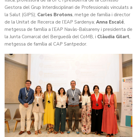
física, professora de la UPC i presidenta de la Comissió
Gestora del Grup Interdisciplinari de Professionals vinculats a
la Salut (GIPS);
Carles Brotons
, metge de família i director
de la Unitat de Recerca de l’EAP Sardenya;
Anna Escalé
,
metgessa de família a l’EAP Navàs-Balsareny i presidenta de
la Junta Comarcal del Berguedà del CoMB, i
Clàudia Gilart
,
metgessa de família al CAP Santpedor.