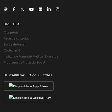
DIRECTE A...
Cita prèvia
Registre col·legial
Borsa de treball
Col·legiació
Institut de Formació Mèdica i Lideratge
Programa de Protecció Social
DESCARREGA’T L’APP DEL COMB