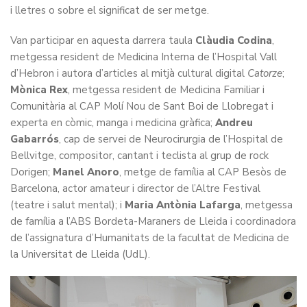
i lletres o sobre el significat de ser metge.
Van participar en aquesta darrera taula
Clàudia Codina
,
metgessa resident de Medicina Interna de l’Hospital Vall
d’Hebron i autora d’articles al mitjà cultural digital
Catorze
;
Mònica Rex
, metgessa resident de Medicina Familiar i
Comunitària al CAP Molí Nou de Sant Boi de Llobregat i
experta en còmic, manga i medicina gràfica;
Andreu
Gabarrós
, cap de servei de Neurocirurgia de l’Hospital de
Bellvitge, compositor, cantant i teclista al grup de rock
Dorigen;
Manel Anoro
, metge de família al CAP Besòs de
Barcelona, actor amateur i director de l’Altre Festival
(teatre i salut mental); i
Maria Antònia Lafarga
, metgessa
de família a l’ABS Bordeta-Maraners de Lleida i coordinadora
de l’assignatura d’Humanitats de la facultat de Medicina de
la Universitat de Lleida (UdL).