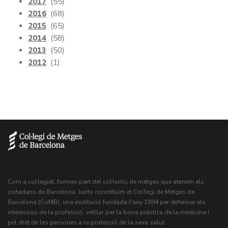
2017
(55)
2016
(68)
2015
(65)
2014
(58)
2013
(50)
2012
(1)
Com a col·legiat, formes part del col·lectiu de metges que atenem els
ciutadans de Barcelona. Junts constituïm el Col·legi de Metges de
Barcelona (CoMB), una institució fundada l'any 1894 per defensar els
interessos de la professió, vetllar per la bona pràctica de la medicina i
pel dret de les persones a la protecció de la seva salut.