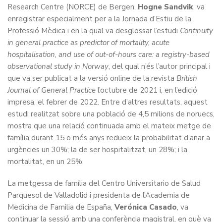
Research Centre (NORCE) de Bergen,
Hogne Sandvik
, va
enregistrar especialment per a la Jornada d’Estiu de la
Professió Mèdica i en la qual va desglossar l’estudi
Continuity
in general practice as predictor of mortality, acute
hospitalisation, and use of out-of-hours care: a registry-based
observational study in Norway
, del qual n’és l’autor principal i
que va ser publicat a la versió online de la revista
British
Journal of General Practice
l’octubre de 2021 i, en l’edició
impresa, el febrer de 2022. Entre d’altres resultats, aquest
estudi realitzat sobre una població de 4,5 milions de noruecs,
mostra que una relació continuada amb el mateix metge de
família durant 15 o més anys redueix la probabilitat d’anar a
urgències un 30%; la de ser hospitalitzat, un 28%; i la
mortalitat, en un 25%.
La metgessa de família del Centro Universitario de Salud
Parquesol de Valladolid i presidenta de l’Academia de
Medicina de Familia de España,
Verónica Casado
, va
continuar la sessió amb una conferència magistral, en què va