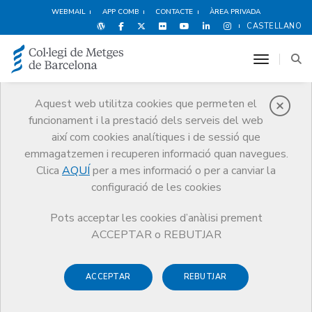
WEBMAIL
APP COMB
CONTACTE
ÀREA PRIVADA
CASTELLANO
toggle n
Aquest web utilitza cookies que permeten el
funcionament i la prestació dels serveis del web
Notícies
així com cookies analítiques i de sessió que
Comunicació
Notícies
emmagatzemen i recuperen informació quan navegues.
L’atenció primària i la transformació del sistema de salut centren la 21a
Jornada d’Estiu de la Professió Mèdica
Clica
AQUÍ
per a mes informació o per a canviar la
configuració de les cookies
Pots acceptar les cookies d’anàlisi prement
ACCEPTAR o REBUTJAR
ACCEPTAR
REBUTJAR