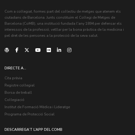
Com a col·legiat, formes part del col·lectiu de metges que atenem els
ciutadans de Barcelona. Junts constituïm el Col·legi de Metges de
Barcelona (CoMB), una institució fundada l'any 1894 per defensar els
interessos de la professió, vetllar per la bona pràctica de la medicina i
pel dret de les persones a la protecció de la seva salut.
DIRECTE A...
Cita prèvia
Registre col·legial
Borsa de treball
Col·legiació
Institut de Formació Mèdica i Lideratge
Programa de Protecció Social
DESCARREGA’T L’APP DEL COMB