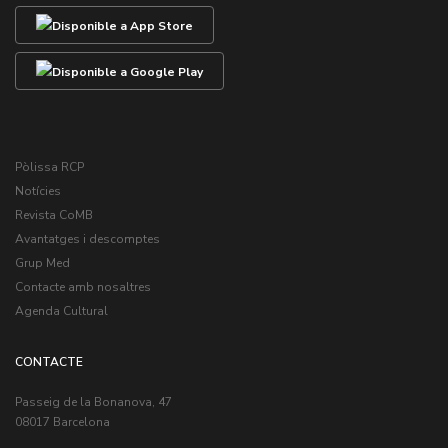
Pòlissa RCP
Notícies
Revista CoMB
Avantatges i descomptes
Grup Med
Contacte amb nosaltres
Agenda Cultural
CONTACTE
Passeig de la Bonanova, 47
08017 Barcelona