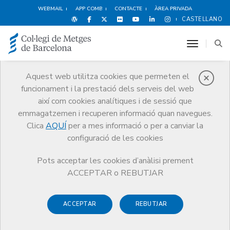
WEBMAIL
APP COMB
CONTACTE
ÀREA PRIVADA
CASTELLANO
toggle n
Aquest web utilitza cookies que permeten el
funcionament i la prestació dels serveis del web
Notícies
així com cookies analítiques i de sessió que
Comunicació
Notícies
Crida de professionals
emmagatzemen i recuperen informació quan navegues.
Clica
AQUÍ
per a mes informació o per a canviar la
configuració de les cookies
Pots acceptar les cookies d’anàlisi prement
ACCEPTAR o REBUTJAR
6 D’ABRIL DE 2020
Crida de professionals
ACCEPTAR
REBUTJAR
Departament de Salut: