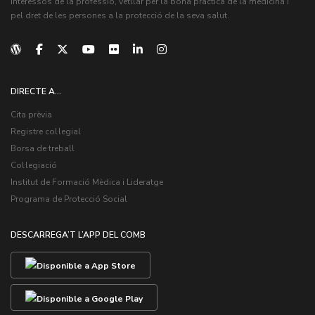
interessos de la professió, vetllar per la bona pràctica de la medicina i
pel dret de les persones a la protecció de la seva salut.
DIRECTE A...
Cita prèvia
Registre col·legial
Borsa de treball
Col·legiació
Institut de Formació Mèdica i Lideratge
Programa de Protecció Social
DESCARREGA’T L’APP DEL COMB