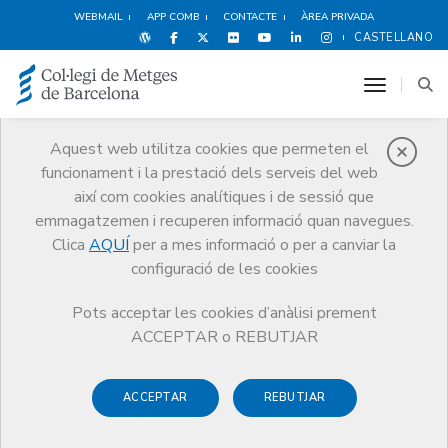
WEBMAIL
APP COMB
CONTACTE
ÀREA PRIVADA
CASTELLANO
toggle n
Aquest web utilitza cookies que permeten el
funcionament i la prestació dels serveis del web
Notícies
així com cookies analítiques i de sessió que
Comunicació
Notícies
emmagatzemen i recuperen informació quan navegues.
Com desbloquejar o canviar el PIN del carnet col·legial
Clica
AQUÍ
per a mes informació o per a canviar la
configuració de les cookies
Pots acceptar les cookies d’anàlisi prement
ACCEPTAR o REBUTJAR
ACCEPTAR
REBUTJAR