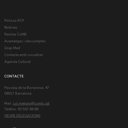
Pòlissa RCP
Notícies
Revista CoMB
Avantatges i descomptes
Grup Med
Contacte amb nosaltres
Agenda Cultural
CONTACTE
Passeig de la Bonanova, 47
08017 Barcelona
Mail:
col.metges
Teléfon: 93 567 88 88
VEURE DELEGACIONS