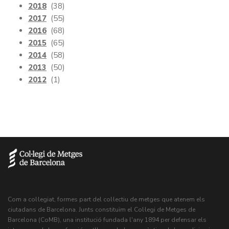
2018
(38)
2017
(55)
2016
(68)
2015
(65)
2014
(58)
2013
(50)
2012
(1)
Com a col·legiat, formes part del col·lectiu de metges que atenem els
ciutadans de Barcelona. Junts constituïm el Col·legi de Metges de
Barcelona (CoMB), una institució fundada l'any 1894 per defensar els