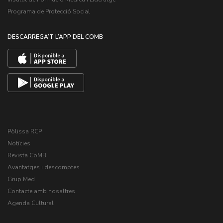
Programa de Protecció Social
DESCARREGA’T L’APP DEL COMB
Pòlissa RCP
Notícies
Revista CoMB
Avantatges i descomptes
Grup Med
Contacte amb nosaltres
Agenda Cultural