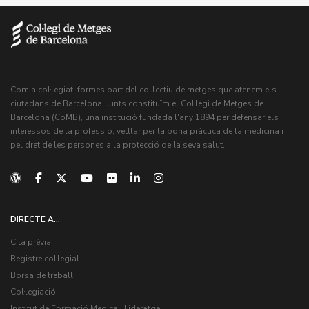
Com a col·legiat, formes part del col·lectiu de metges que atenem els
ciutadans de Barcelona. Junts constituïm el Col·legi de Metges de
Barcelona (CoMB), una institució fundada l'any 1894 per defensar els
interessos de la professió, vetllar per la bona pràctica de la medicina i
pel dret de les persones a la protecció de la seva salut.
DIRECTE A...
Cita prèvia
Registre col·legial
Borsa de treball
Col·legiació
Institut de Formació Mèdica i Lideratge