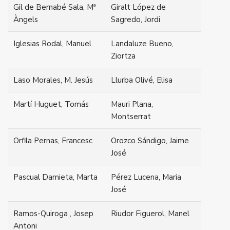
Gil de Bernabé Sala, Mª
Giralt López de
Àngels
Sagredo, Jordi
Iglesias Rodal, Manuel
Landaluze Bueno,
Ziortza
Laso Morales, M. Jesús
Llurba Olivé, Elisa
Martí Huguet, Tomás
Mauri Plana,
Montserrat
Orfila Pernas, Francesc
Orozco Sándigo, Jaime
José
Pascual Damieta, Marta
Pérez Lucena, Maria
José
Ramos-Quiroga , Josep
Riudor Figuerol, Manel
Antoni