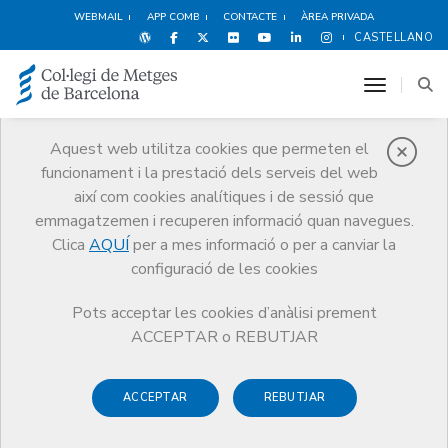
WEBMAIL
APP COMB
CONTACTE
ÀREA PRIVADA
CASTELLANO
toggle n
Aquest web utilitza cookies que permeten el
funcionament i la prestació dels serveis del web
Premis
així com cookies analítiques i de sessió que
El CoMB
Premis
Premis Edició 2022
emmagatzemen i recuperen informació quan navegues.
Clica
AQUÍ
per a mes informació o per a canviar la
configuració de les cookies
Pots acceptar les cookies d’anàlisi prement
Premis Edició 2022
ACCEPTAR o REBUTJAR
ACCEPTAR
REBUTJAR
Acte de lliurament