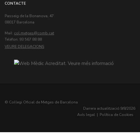
CONTACTE
Passeig de la Bonanova, 47
08017 Barcelona
Mail:
col.metges
Teléfon: 93 567 88 88
VEURE DELEGACIONS
© Col·legi Oficial de Metges de Barcelona
Darrera actualització:
9/8/2026
Avís legal
|
Política de Cookies