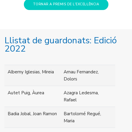
TORNAR A PREMIS DE L'EXCEL·LÈNCIA
Llistat de guardonats: Edició
2022
Alberny Iglesias, Mireia
Arnau Fernandez,
Dolors
Autet Puig, Àurea
Azagra Ledesma,
Rafael
Badia Jobal, Joan Ramon
Bartolomé Regué,
Maria