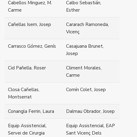
Cabellos Minguez, M.
Calbo Sebastián,
Carme
Esther
Cañellas Isern, Josep
Cararach Ramoneda,
Vicenç
Carrasco Gómez, Genís
Casajuana Brunet,
Josep
Cid Pañella, Roser
Climent Morales,
Carme
Closa Cañellas,
Comín Colet, Josep
Montserrat
Conangla Ferrin, Laura
Dalmau Obrador, Josep
Equip Assistencial,
Equip Assistencial, EAP
Servei de Cirurgia
Sant Vicenç Dels