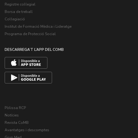
Registre col·legial
Borsa de treball
Col·legiació
Institut de Formació Mèdica i Lideratge
Programa de Protecció Social
DESCARREGA’T L’APP DEL COMB
Pòlissa RCP
Notícies
Revista CoMB
Avantatges i descomptes
Grup Med