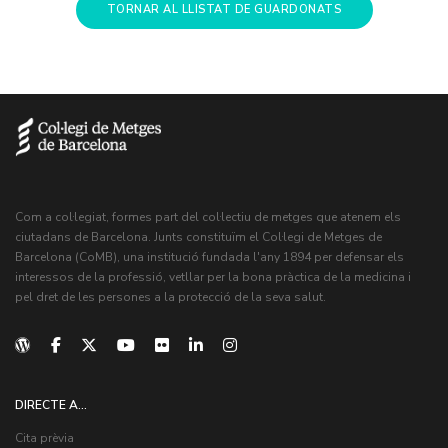
TORNAR AL LLISTAT DE GUARDONATS
Com a col·legiat, formes part del col·lectiu de metges que atenem els
ciutadans de Barcelona. Junts constituïm el Col·legi de Metges de
Barcelona (CoMB), una institució fundada l'any 1894 per defensar els
interessos de la professió, vetllar per la bona pràctica de la medicina i
pel dret de les persones a la protecció de la seva salut.
DIRECTE A...
Cita prèvia