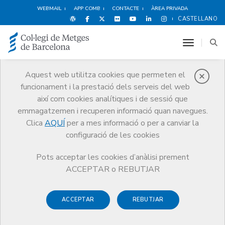
WEBMAIL
APP COMB
CONTACTE
ÀREA PRIVADA
CASTELLANO
toggle n
Aquest web utilitza cookies que permeten el
funcionament i la prestació dels serveis del web
Premis
així com cookies analítiques i de sessió que
El CoMB
Premis
Guardonat Edició 2022
emmagatzemen i recuperen informació quan navegues.
Clica
AQUÍ
per a mes informació o per a canviar la
configuració de les cookies
Pots acceptar les cookies d’anàlisi prement
Guardonat Edició 2022
ACCEPTAR o REBUTJAR
ACCEPTAR
REBUTJAR