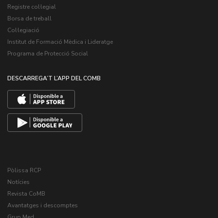
Registre col·legial
Borsa de treball
Col·legiació
Institut de Formació Mèdica i Lideratge
Programa de Protecció Social
DESCARREGA’T L’APP DEL COMB
Pòlissa RCP
Notícies
Revista CoMB
Avantatges i descomptes
Grup Med