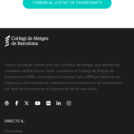
TORNAR AL LLISTAT DE GUARDONATS
Com a col·legiat, formes part del col·lectiu de metges que atenem els
ciutadans de Barcelona. Junts constituïm el Col·legi de Metges de
Barcelona (CoMB), una institució fundada l'any 1894 per defensar els
interessos de la professió, vetllar per la bona pràctica de la medicina i
pel dret de les persones a la protecció de la seva salut.
DIRECTE A...
Cita prèvia