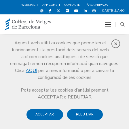
WEBMAIL
APP COMB
CONTACTE
ÀREA PRIVADA
CASTELLANO
toggle n
Aquest web utilitza cookies que permeten el
funcionament i la prestació dels serveis del web
Premis
així com cookies analítiques i de sessió que
El CoMB
Premis
Guardonat Edició 2022
emmagatzemen i recuperen informació quan navegues.
Clica
AQUÍ
per a mes informació o per a canviar la
configuració de les cookies
Pots acceptar les cookies d’anàlisi prement
Guardonat Edició 2022
ACCEPTAR o REBUTJAR
ACCEPTAR
REBUTJAR