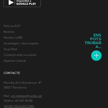
Pòlissa RCP
Notícies
ENS
Revista CoMB
POTS
TROBAR
Avantatges i descomptes
A...
Grup Med
Contacte amb nosaltres
Agenda Cultural
CONTACTE
Passeig de la Bonanova, 47
08017 Barcelona
Mail:
col.metges
Teléfon: 93 567 88 88
VEURE DELEGACIONS