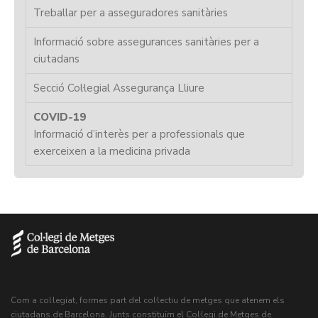
Treballar per a asseguradores sanitàries
Informació sobre assegurances sanitàries per a
ciutadans
Secció Col·legial Assegurança Lliure
COVID-19
Informació d’interès per a professionals que
exerceixen a la medicina privada
Com a col·legiat, formes part del col·lectiu de metges que atenem els
ciutadans de Barcelona. Junts constituïm el Col·legi de Metges de