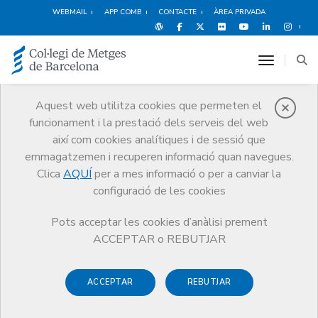
WEBMAIL
APP COMB
CONTACTE
ÀREA PRIVADA
toggle n
Aquest web utilitza cookies que permeten el
funcionament i la prestació dels serveis del web
Medicina Privada
així com cookies analítiques i de sessió que
Serveis
Orientació Professional
Medicina Privada
emmagatzemen i recuperen informació quan navegues.
Alta en règim de previsió social: cobertura RETA/MEL
Clica
AQUÍ
per a mes informació o per a canviar la
configuració de les cookies
Pots acceptar les cookies d’anàlisi prement
ACCEPTAR o REBUTJAR
Alta en règim de previsió
social: cobertura RETA/MEL
ACCEPTAR
REBUTJAR