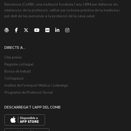
Barcelona (CoMB), una institució fundada l'any 1894 per defensar els
interessos de la professió, vetllar per la bona pràctica de la medicina i
pel dret de les persones a la protecció de la seva salut.
DIRECTE A...
Cita prèvia
Registre col·legial
Borsa de treball
Col·legiació
Institut de Formació Mèdica i Lideratge
Programa de Protecció Social
DESCARREGA’T L’APP DEL COMB