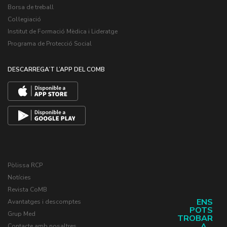
Borsa de treball
Col·legiació
Institut de Formació Mèdica i Lideratge
Programa de Protecció Social
DESCARREGA’T L’APP DEL COMB
Pòlissa RCP
Notícies
Revista CoMB
ENS
Avantatges i descomptes
POTS
Grup Med
TROBAR
A...
Contacte amb nosaltres