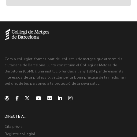
Com a col·legiat, formes part del col·lectiu de metges que atenem els
ciutadans de Barcelona. Junts constituïm el Col·legi de Metges de
Barcelona (CoMB), una institució fundada l'any 1894 per defensar els
interessos de la professió, vetllar per la bona pràctica de la medicina i
pel dret de les persones a la protecció de la seva salut.
DIRECTE A...
Cita prèvia
Registre col·legial