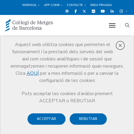
WEBMAIL
APP COMB
CONTACTE
ÀREA PRIVADA
toggle n
Aquest web utilitza cookies que permeten el
funcionament i la prestació dels serveis del web
Medicina Privada
així com cookies analítiques i de sessió que
Serveis
Orientació Professional
Medicina Privada
emmagatzemen i recuperen informació quan navegues.
Què cal saber per obrir una consulta mèdica?
Clica
AQUÍ
per a mes informació o per a canviar la
configuració de les cookies
Pots acceptar les cookies d’anàlisi prement
ACCEPTAR o REBUTJAR
Què cal saber per obrir una
consulta mèdica?
ACCEPTAR
REBUTJAR