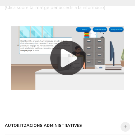
Per obrir una consulta mèdica, calen una sèrie de requisits:
(Clica sobre la imatge per accedir a la informació)
AUTORITZACIONS ADMINISTRATIVES