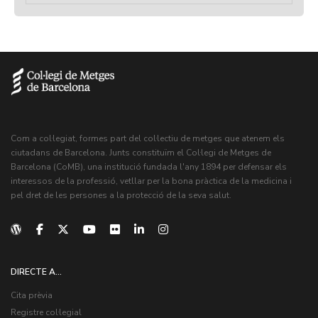
Com a col·legiat, formes part del col·lectiu de metges que atenem els
ciutadans de Barcelona. Junts constituïm el Col·legi de Metges de
Barcelona (CoMB), una institució fundada l'any 1894 per defensar els
interessos de la professió, vetllar per la bona pràctica de la medicina i
pel dret de les persones a la protecció de la seva salut.
DIRECTE A...
Cita prèvia
Registre col·legial