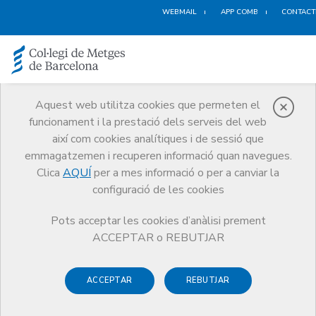
WEBMAIL
APP COMB
CONTACT
Aquest web utilitza cookies que permeten el
funcionament i la prestació dels serveis del web
Medicina Privada
així com cookies analítiques i de sessió que
Serveis
Orientació Professional
Medicina Privada
emmagatzemen i recuperen informació quan navegues.
Cens de consultes mèdiques
Clica
AQUÍ
per a mes informació o per a canviar la
configuració de les cookies
Pots acceptar les cookies d’anàlisi prement
ACCEPTAR o REBUTJAR
Cens de consultes mèdiques
ACCEPTAR
REBUTJAR
Amb el cens de consultes mèdiques, el Col·legi registra i
reconeix a tots els metges que exerceixen en l'àmbit de la