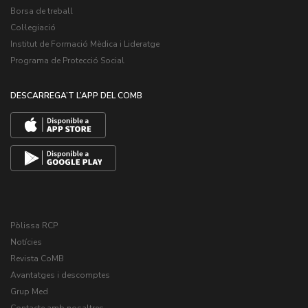
Borsa de treball
Col·legiació
Institut de Formació Mèdica i Lideratge
Programa de Protecció Social
DESCARREGA’T L’APP DEL COMB
Pòlissa RCP
Notícies
Revista CoMB
Avantatges i descomptes
Grup Med