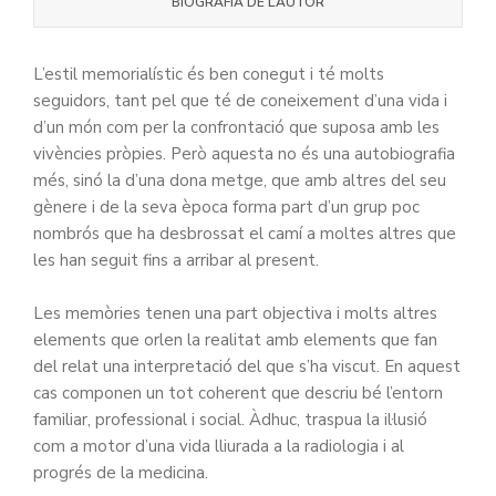
BIOGRAFIA DE L’AUTOR
L’estil memorialístic és ben conegut i té molts
seguidors, tant pel que té de coneixement d’una vida i
d’un món com per la confrontació que suposa amb les
vivències pròpies. Però aquesta no és una autobiografia
més, sinó la d’una dona metge, que amb altres del seu
gènere i de la seva època forma part d’un grup poc
nombrós que ha desbrossat el camí a moltes altres que
les han seguit fins a arribar al present.
Les memòries tenen una part objectiva i molts altres
elements que orlen la realitat amb elements que fan
del relat una interpretació del que s’ha viscut. En aquest
cas componen un tot coherent que descriu bé l’entorn
familiar, professional i social. Àdhuc, traspua la il·lusió
com a motor d’una vida lliurada a la radiologia i al
progrés de la medicina.