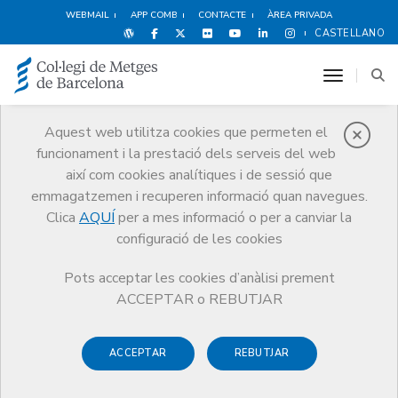
WEBMAIL
APP COMB
CONTACTE
ÀREA PRIVADA
CASTELLANO
toggle n
Aquest web utilitza cookies que permeten el
funcionament i la prestació dels serveis del web
Cultura i oci
així com cookies analítiques i de sessió que
Serveis
Altres serveis
Cultura i oci
Metges i literatura
emmagatzemen i recuperen informació quan navegues.
Más que una vida. Mis memorias
Clica
AQUÍ
per a mes informació o per a canviar la
configuració de les cookies
Pots acceptar les cookies d’anàlisi prement
ACCEPTAR o REBUTJAR
ACCEPTAR
REBUTJAR