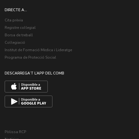
DIRECTE A...
Cita prèvia
Registre col·legial
Borsa de treball
Col·legiació
Institut de Formació Mèdica i Lideratge
Programa de Protecció Social
DESCARREGA’T L’APP DEL COMB
Pòlissa RCP