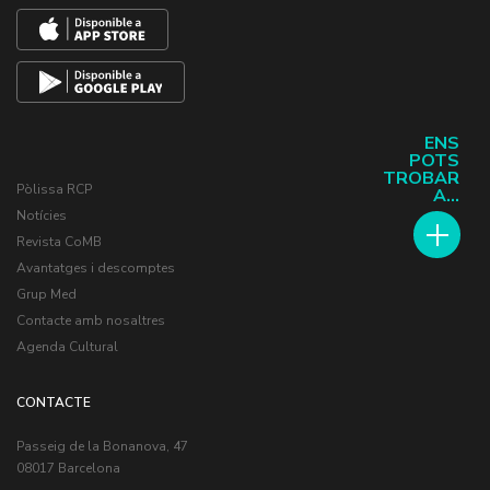
ENS
POTS
TROBAR
Pòlissa RCP
A...
Notícies
Revista CoMB
Avantatges i descomptes
Grup Med
Contacte amb nosaltres
Agenda Cultural
CONTACTE
Passeig de la Bonanova, 47
08017 Barcelona