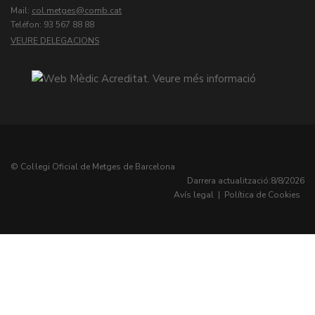
Mail:
col.metges
Teléfon: 93 567 88 88
VEURE DELEGACIONS
© Col·legi Oficial de Metges de Barcelona
Darrera actualització:
8/8/2026
Avís legal
|
Política de Cookies