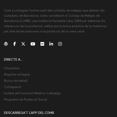
Com a col·legiat, formes part del col·lectiu de metges que atenem els
ciutadans de Barcelona. Junts constituïm el Col·legi de Metges de
Barcelona (CoMB), una institució fundada l'any 1894 per defensar els
interessos de la professió, vetllar per la bona pràctica de la medicina i
pel dret de les persones a la protecció de la seva salut.
DIRECTE A...
Cita prèvia
Registre col·legial
Borsa de treball
Col·legiació
Institut de Formació Mèdica i Lideratge
Programa de Protecció Social
DESCARREGA’T L’APP DEL COMB