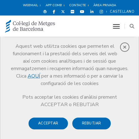
WEBMAIL
APP COMB
CONTACTE
ÀREA PRIVADA
CASTELLANO
toggle n
Aquest web utilitza cookies que permeten el
funcionament i la prestació dels serveis del web
Serveis Jurídics
així com cookies analítiques i de sessió que
Serveis
Exercici
Serveis Jurídics
Novetats legislatives
emmagatzemen i recuperen informació quan navegues.
Clica
AQUÍ
per a mes informació o per a canviar la
configuració de les cookies
Pots acceptar les cookies d’anàlisi prement
Novetats legislatives
ACCEPTAR o REBUTJAR
A continuació pots consultar les darreres novetats
ACCEPTAR
REBUTJAR
legislatives en l'àmbit sanitari: