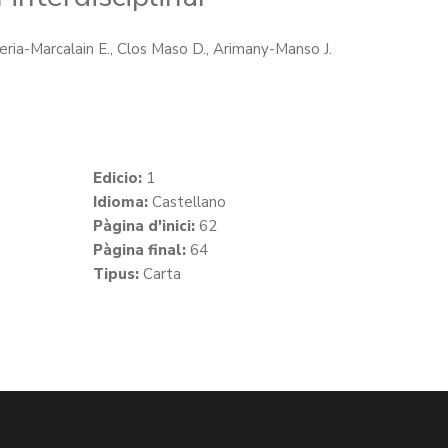
ia-Marcalain E., Clos Maso D., Arimany-Manso J.
Edicio:
1
Idioma:
Castellano
Pàgina d'inici:
62
Pàgina final:
64
Tipus:
Carta