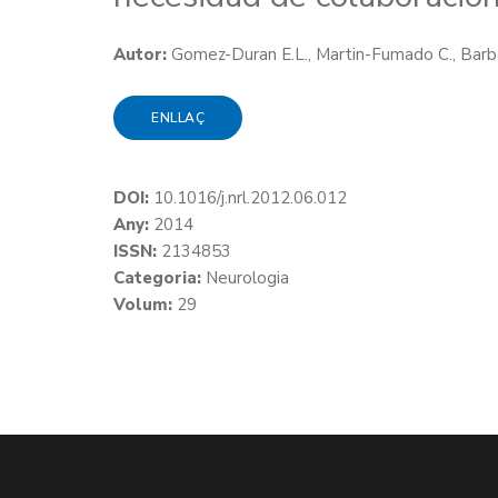
Autor:
Gomez-Duran E.L., Martin-Fumado C., Barber
ENLLAÇ
DOI:
10.1016/j.nrl.2012.06.012
Any:
2014
ISSN:
2134853
Categoria:
Neurologia
Volum:
29