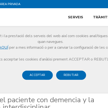
ÀREA PRIVADA
SERVEIS
TRÀMIT
i la prestació dels serveis del web així com cookies analítiqu
quan navegues.
AQUÍ
per a mes informació o per a canviar la configuració de les 
omía del paciente con demencia y la necesidad de colaboración interdisciplin
s acceptar les cookies d’anàlisi prement ACCEPTAR o REBU
ACCEPTAR
REBUTJAR
 i Seguretat Clínica
el paciente con demencia y la
interdisciplinar