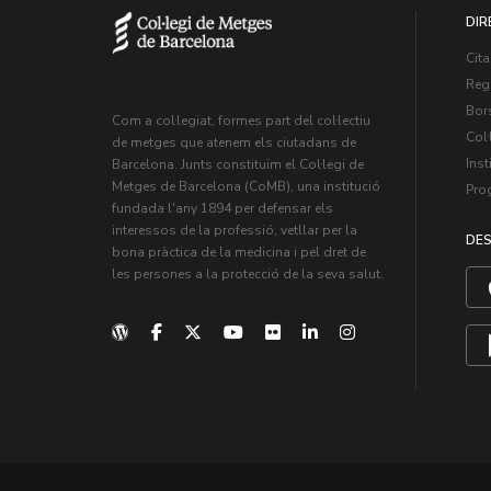
DIR
Cita
Regi
Bors
Com a col·legiat, formes part del col·lectiu
Col·
de metges que atenem els ciutadans de
Inst
Barcelona. Junts constituïm el Col·legi de
Metges de Barcelona (CoMB), una institució
Pro
fundada l'any 1894 per defensar els
interessos de la professió, vetllar per la
DES
bona pràctica de la medicina i pel dret de
les persones a la protecció de la seva salut.