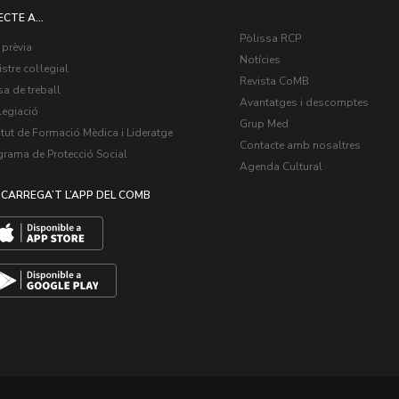
ECTE A...
Pòlissa RCP
 prèvia
Notícies
stre col·legial
Revista CoMB
a de treball
Avantatges i descomptes
legiació
Grup Med
itut de Formació Mèdica i Lideratge
Contacte amb nosaltres
grama de Protecció Social
Agenda Cultural
CARREGA’T L’APP DEL COMB