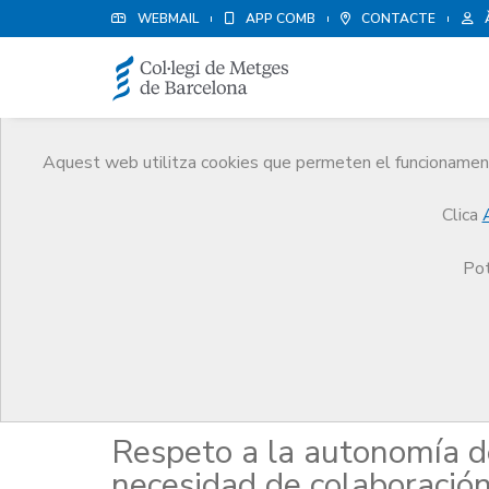
WEBMAIL
APP COMB
CONTACTE
Aquest web utilitza cookies que permeten el funcionament 
Publicacions
Clica
Comunicació
Publicacions
Respeto a la auton
Pot
Responsabilitat mèdica
Respeto a la autonomía d
necesidad de colaboración 