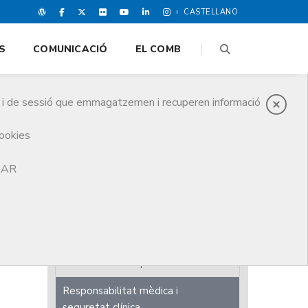
CASTELLANO
S
COMUNICACIÓ
EL COMB
es i de sessió que emmagatzemen i recuperen informació
cookies
ar
TJAR
Revista COMB
Quaderns de la Bona Praxi
Informe Anual
Estudis sobre la professió
Responsabilitat mèdica i
seguretat clínica