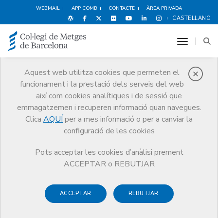
WEBMAIL
APP COMB
CONTACTE
ÀREA PRIVADA
CASTELLANO
toggle n
Aquest web utilitza cookies que permeten el
funcionament i la prestació dels serveis del web
Publicacions
així com cookies analítiques i de sessió que
Comunicació
Publicacions
emmagatzemen i recuperen informació quan navegues.
Aspectos médico-legales de la responsabilidad profesional médica
Clica
AQUÍ
per a mes informació o per a canviar la
configuració de les cookies
Pots acceptar les cookies d’anàlisi prement
ACCEPTAR o REBUTJAR
Responsabilitat mèdica i
Seguretat Clínica
ACCEPTAR
REBUTJAR