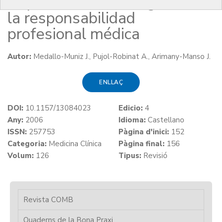
Aspectos médico-legales de
la responsabilidad
profesional médica
Autor:
Medallo-Muniz J., Pujol-Robinat A., Arimany-Manso J.
ENLLAÇ
DOI:
10.1157/13084023
Edicio:
4
Any:
2006
Idioma:
Castellano
ISSN:
257753
Pàgina d'inici:
152
Categoria:
Medicina Clínica
Pàgina final:
156
Volum:
126
Tipus:
Revisió
Revista COMB
Quaderns de la Bona Praxi