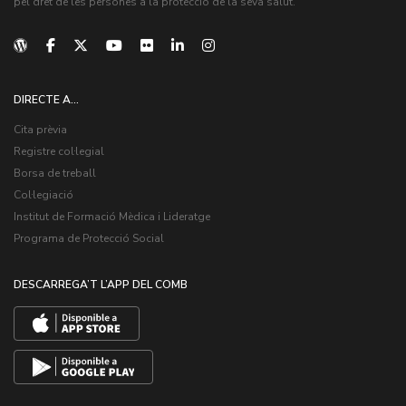
pel dret de les persones a la protecció de la seva salut.
DIRECTE A...
Cita prèvia
Registre col·legial
Borsa de treball
Col·legiació
Institut de Formació Mèdica i Lideratge
Programa de Protecció Social
DESCARREGA’T L’APP DEL COMB