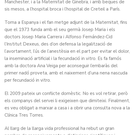
Manchester, i a la Maternitat de Ginebra, i amb beques de
sis mesos, a l’hospital broca i l’hospital de Creteil a París.
Torna a Espanya i el fan metge adjunt de la Maternitat, fins
que el 1973 funda amb el seu germà Josep Maria i els
doctors Josep Maria Carrera i Alfonso Fernández-Cid
l’Institut Dexeus, des d’on defensa la legalització de
l’avortament, l’ús de l’anestèsia en el part per evitar el dolor,
la inseminació artificial i la fecundació in vitro. Es fa famós
amb la doctora Ana Veiga per aconseguir l’embaràs del
primer nadó proveta, amb el naixement d’una nena nascuda
per fecundació in vitro.
El 2009 pateix un conflicte domèstic. No es vol retirar, però
els companys del servei li exigeixen que dimiteixi. Finalment,
es veu obligat a marxar a casa i a obrir una consulta nova a la
Clínica Tres Torres.
Al llarg de la llarga vida professional ha rebut un gran