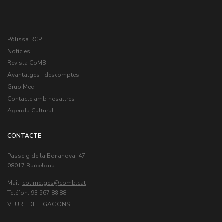
Pòlissa RCP
Notícies
Revista CoMB
Avantatges i descomptes
Grup Med
Contacte amb nosaltres
Agenda Cultural
CONTACTE
Passeig de la Bonanova, 47
08017 Barcelona
Mail:
col.metges
Teléfon: 93 567 88 88
VEURE DELEGACIONS