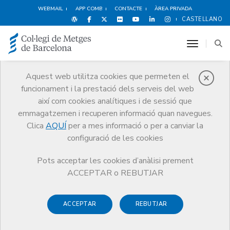
WEBMAIL
APP COMB
CONTACTE
ÀREA PRIVADA
CASTELLANO
toggle n
Aquest web utilitza cookies que permeten el
funcionament i la prestació dels serveis del web
Obituaris
així com cookies analítiques i de sessió que
Comunicació
Obituaris
Santiago Dexeus Trias de Bes
emmagatzemen i recuperen informació quan navegues.
Clica
AQUÍ
per a mes informació o per a canviar la
configuració de les cookies
Pots acceptar les cookies d’anàlisi prement
ACCEPTAR o REBUTJAR
ACCEPTAR
REBUTJAR