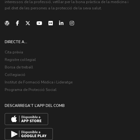
interessos de la professió, vetllar per la bona pràctica de la medicina i
pel dret de les persones a la protecció de la seva salut.
DIRECTE A...
Cita prèvia
Registre col·legial
Borsa de treball
Col·legiació
Institut de Formació Mèdica i Lideratge
Programa de Protecció Social
DESCARREGA’T L’APP DEL COMB