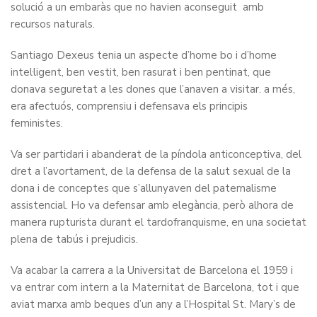
solució a un embaràs que no havien aconseguit amb
recursos naturals.
Santiago Dexeus tenia un aspecte d’home bo i d’home
intel·ligent, ben vestit, ben rasurat i ben pentinat, que
donava seguretat a les dones que l’anaven a visitar. a més,
era afectuós, comprensiu i defensava els principis
feministes.
Va ser partidari i abanderat de la píndola anticonceptiva, del
dret a l’avortament, de la defensa de la salut sexual de la
dona i de conceptes que s’allunyaven del paternalisme
assistencial. Ho va defensar amb elegància, però alhora de
manera rupturista durant el tardofranquisme, en una societat
plena de tabús i prejudicis.
Va acabar la carrera a la Universitat de Barcelona el 1959 i
va entrar com intern a la Maternitat de Barcelona, tot i que
aviat marxa amb beques d’un any a l’Hospital St. Mary’s de