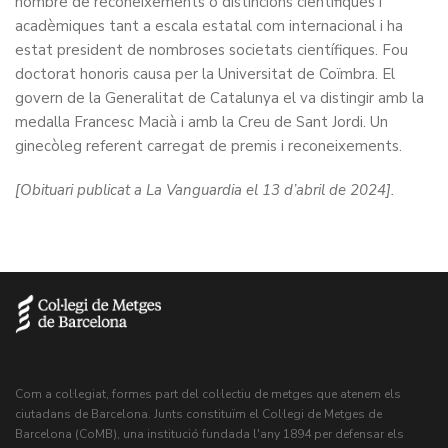
nombre de reconeixements o distincions científiques i
acadèmiques tant a escala estatal com internacional i ha
estat president de nombroses societats científiques. Fou
doctorat honoris causa per la Universitat de Coïmbra. El
govern de la Generalitat de Catalunya el va distingir amb la
medalla Francesc Macià i amb la Creu de Sant Jordi. Un
ginecòleg referent carregat de premis i reconeixements.
[Obituari publicat a La Vanguardia el 13 d’abril de 2024].
Com a col·legiat, formes part del col·lectiu de metges que atenem els
ciutadans de Barcelona. Junts constituïm el Col·legi de Metges de
Barcelona (CoMB), una institució fundada l'any 1894 per defensar els