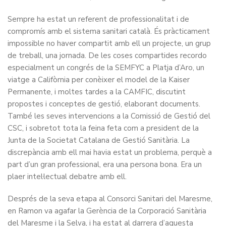
Sempre ha estat un referent de professionalitat i de
compromís amb el sistema sanitari català. És pràcticament
impossible no haver compartit amb ell un projecte, un grup
de treball, una jornada. De les coses compartides recordo
especialment un congrés de la SEMFYC a Platja d’Aro, un
viatge a Califòrnia per conèixer el model de la Kaiser
Permanente, i moltes tardes a la CAMFIC, discutint
propostes i conceptes de gestió, elaborant documents.
També les seves intervencions a la Comissió de Gestió del
CSC, i sobretot tota la feina feta com a president de la
Junta de la Societat Catalana de Gestió Sanitària. La
discrepància amb ell mai havia estat un problema, perquè a
part d’un gran professional, era una persona bona. Era un
plaer intel·lectual debatre amb ell.
Després de la seva etapa al Consorci Sanitari del Maresme,
en Ramon va agafar la Gerència de la Corporació Sanitària
del Maresme i la Selva, i ha estat al darrera d’aquesta