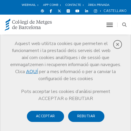
WEBMAIL
APP COMB
CONTACTE
ÀREA PRIVADA
CASTELLANO
toggle n
Aquest web utilitza cookies que permeten el
funcionament i la prestació dels serveis del web
Obituaris
així com cookies analítiques i de sessió que
Comunicació
Obituaris
Ramon Cunillera i Grañó
emmagatzemen i recuperen informació quan navegues.
Clica
AQUÍ
per a mes informació o per a canviar la
configuració de les cookies
Pots acceptar les cookies d’anàlisi prement
ACCEPTAR o REBUTJAR
ACCEPTAR
REBUTJAR