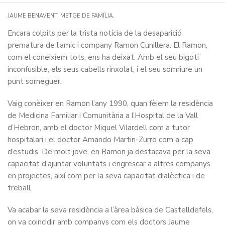
JAUME BENAVENT, METGE DE FAMÍLIA.
Encara colpits per la trista notícia de la desaparició
prematura de l’amic i company Ramon Cunillera. El Ramon,
com el coneixíem tots, ens ha deixat. Amb el seu bigoti
inconfusible, els seus cabells rinxolat, i el seu somriure un
punt sorneguer.
Vaig conèixer en Ramon l’any 1990, quan fèiem la residència
de Medicina Familiar i Comunitària a l’Hospital de la Vall
d’Hebron, amb el doctor Miquel Vilardell com a tutor
hospitalari i el doctor Amando Martin-Zurro com a cap
d’estudis. De molt jove, en Ramon ja destacava per la seva
capacitat d’ajuntar voluntats i engrescar a altres companys
en projectes, així com per la seva capacitat dialèctica i de
treball.
Va acabar la seva residència a l’àrea bàsica de Castelldefels,
on va coincidir amb companys com els doctors Jaume