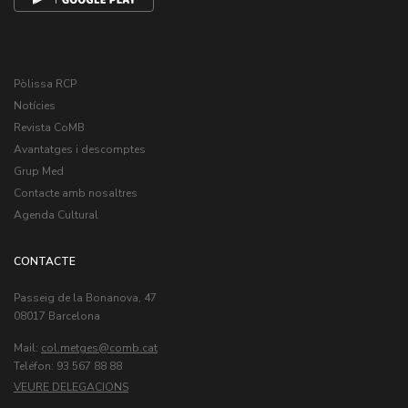
Pòlissa RCP
Notícies
Revista CoMB
Avantatges i descomptes
Grup Med
Contacte amb nosaltres
Agenda Cultural
CONTACTE
Passeig de la Bonanova, 47
08017 Barcelona
Mail:
col.metges
Teléfon: 93 567 88 88
VEURE DELEGACIONS