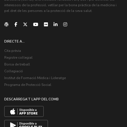
interessos de la professió, vetllar per la bona pràctica de la medicina i
pel dret de les persones a la protecció de la seva salut.
DIRECTE A...
Cita prèvia
Registre col·legial
Borsa de treball
Col·legiació
Institut de Formació Mèdica i Lideratge
Programa de Protecció Social
DESCARREGA’T L’APP DEL COMB