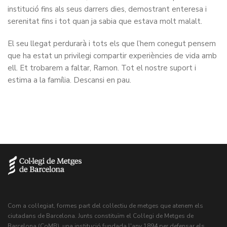
institució fins als seus darrers dies, demostrant enteresa i
serenitat fins i tot quan ja sabia que estava molt malalt.
El seu llegat perdurarà i tots els que l’hem conegut pensem
que ha estat un privilegi compartir experiències de vida amb
ell. Et trobarem a faltar, Ramon. Tot el nostre suport i
estima a la família. Descansi en pau.
Com a col·legiat, formes part del col·lectiu de metges que atenem els
ciutadans de Barcelona. Junts constituïm el Col·legi de Metges de
Barcelona (CoMB), una institució fundada l'any 1894 per defensar els