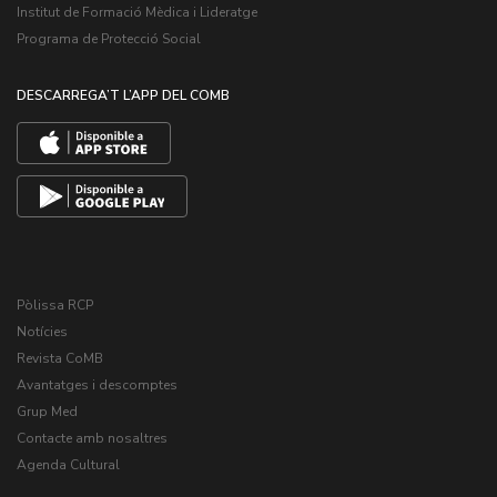
Institut de Formació Mèdica i Lideratge
Programa de Protecció Social
DESCARREGA’T L’APP DEL COMB
Pòlissa RCP
Notícies
Revista CoMB
Avantatges i descomptes
Grup Med
Contacte amb nosaltres
Agenda Cultural