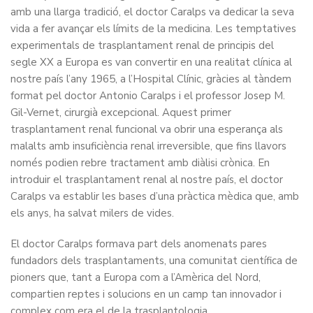
amb una llarga tradició, el doctor Caralps va dedicar la seva
vida a fer avançar els límits de la medicina. Les temptatives
experimentals de trasplantament renal de principis del
segle XX a Europa es van convertir en una realitat clínica al
nostre país l’any 1965, a l’Hospital Clínic, gràcies al tàndem
format pel doctor Antonio Caralps i el professor Josep M.
Gil-Vernet, cirurgià excepcional. Aquest primer
trasplantament renal funcional va obrir una esperança als
malalts amb insuficiència renal irreversible, que fins llavors
només podien rebre tractament amb diàlisi crònica. En
introduir el trasplantament renal al nostre país, el doctor
Caralps va establir les bases d’una pràctica mèdica que, amb
els anys, ha salvat milers de vides.
El doctor Caralps formava part dels anomenats pares
fundadors dels trasplantaments, una comunitat científica de
pioners que, tant a Europa com a l’Amèrica del Nord,
compartien reptes i solucions en un camp tan innovador i
complex com era el de la trasplantologia.