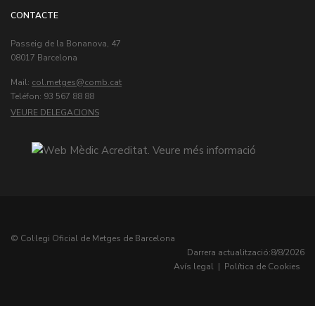
CONTACTE
Passeig de la Bonanova, 47
08017 Barcelona
Mail:
col.metges
Teléfon: 93 567 88 88
VEURE DELEGACIONS
© Col·legi Oficial de Metges de Barcelona
Darrera actualització:
8/8/2026
Avís legal
|
Política de Cookies