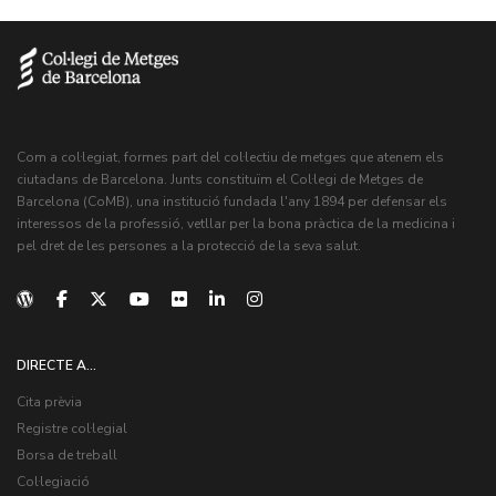
Com a col·legiat, formes part del col·lectiu de metges que atenem els
ciutadans de Barcelona. Junts constituïm el Col·legi de Metges de
Barcelona (CoMB), una institució fundada l'any 1894 per defensar els
interessos de la professió, vetllar per la bona pràctica de la medicina i
pel dret de les persones a la protecció de la seva salut.
DIRECTE A...
Cita prèvia
Registre col·legial
Borsa de treball
Col·legiació