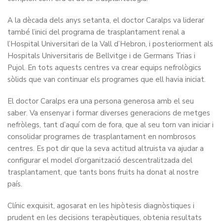
A la dècada dels anys setanta, el doctor Caralps va liderar
també l’inici del programa de trasplantament renal a
l’Hospital Universitari de la Vall d’Hebron, i posteriorment als
Hospitals Universitaris de Bellvitge i de Germans Trias i
Pujol. En tots aquests centres va crear equips nefrològics
sòlids que van continuar els programes que ell havia iniciat.
El doctor Caralps era una persona generosa amb el seu
saber. Va ensenyar i formar diverses generacions de metges
nefròlegs, tant d’aquí com de fora, que al seu torn van iniciar i
consolidar programes de trasplantament en nombrosos
centres. Es pot dir que la seva actitud altruista va ajudar a
configurar el model d’organització descentralitzada del
trasplantament, que tants bons fruits ha donat al nostre
país.
Clínic exquisit, agosarat en les hipòtesis diagnòstiques i
prudent en les decisions terapèutiques, obtenia resultats