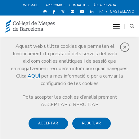
WEBMAIL
APP COMB
CONTACTE
ÀREA PRIVADA
CASTELLANO
toggle n
Aquest web utilitza cookies que permeten el
funcionament i la prestació dels serveis del web
Obituaris
així com cookies analítiques i de sessió que
Comunicació
Obituaris
Antonio Caralps Riera
emmagatzemen i recuperen informació quan navegues.
Clica
AQUÍ
per a mes informació o per a canviar la
configuració de les cookies
Pots acceptar les cookies d’anàlisi prement
ACCEPTAR o REBUTJAR
ACCEPTAR
REBUTJAR