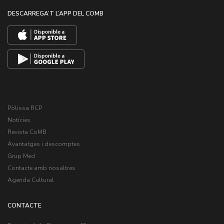
DESCARREGA’T L’APP DEL COMB
Pòlissa RCP
Notícies
Revista CoMB
Avantatges i descomptes
Grup Med
Contacte amb nosaltres
Agenda Cultural
CONTACTE