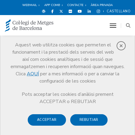
WEBMAIL
APP COMB
CONTACTE
ÀREA PRIVADA
CASTELLANO
toggle n
Aquest web utilitza cookies que permeten el
funcionament i la prestació dels serveis del web
Notícies
així com cookies analítiques i de sessió que
Comunicació
Notícies
emmagatzemen i recuperen informació quan navegues.
Vídeo de la Conferència Internacional Sobre la Salut dels Metges
celebrada a Londres, on va participar el Dr. Jaume Padrós, Secretari del
Clica
AQUÍ
per a mes informació o per a canviar la
COMB
configuració de les cookies
Pots acceptar les cookies d’anàlisi prement
ACCEPTAR o REBUTJAR
ACCEPTAR
REBUTJAR
26 DE NOVEMBRE DE 2008
Vídeo de la Conferència