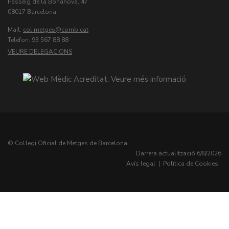
Passeig de la Bonanova, 47
08017 Barcelona
Mail:
col.metges
Teléfon: 93 567 88 88
VEURE DELEGACIONS
© Col·legi Oficial de Metges de Barcelona
Darrera actualització:
6/8/2026
Avís legal
|
Política de Cookies