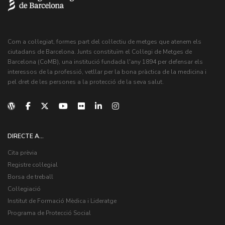
Com a col·legiat, formes part del col·lectiu de metges que atenem els
ciutadans de Barcelona. Junts constituïm el Col·legi de Metges de
Barcelona (CoMB), una institució fundada l'any 1894 per defensar els
interessos de la professió, vetllar per la bona pràctica de la medicina i
pel dret de les persones a la protecció de la seva salut.
DIRECTE A...
Cita prèvia
Registre col·legial
Borsa de treball
Col·legiació
Institut de Formació Mèdica i Lideratge
Programa de Protecció Social