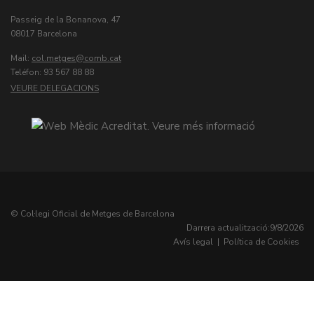
Passeig de la Bonanova, 47
08017 Barcelona
Mail:
col.metges
Teléfon: 93 567 88 88
VEURE DELEGACIONS
© Col·legi Oficial de Metges de Barcelona
Darrera actualització:
9/8/2026
Avís legal
|
Política de Cookies