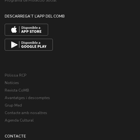
Programa de Protecció Social
DESCARREGA’T L’APP DEL COMB
Pòlissa RCP
Notícies
Revista CoMB
Avantatges i descomptes
Grup Med
Contacte amb nosaltres
Agenda Cultural
CONTACTE