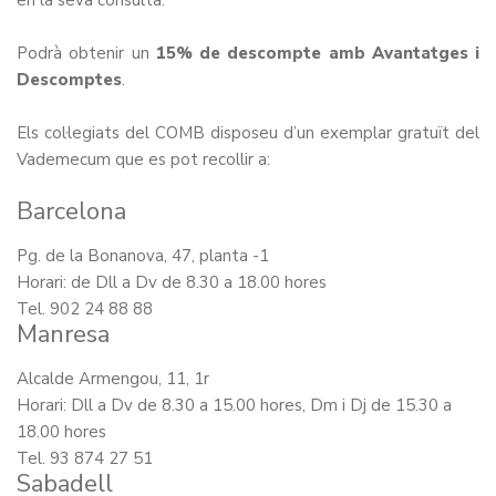
en la seva consulta.
Podrà obtenir un
15% de descompte amb Avantatges i
Descomptes
.
Els col·legiats del COMB disposeu d’un exemplar gratuït del
Vademecum que es pot recollir a:
Barcelona
Pg. de la Bonanova, 47, planta -1
Horari: de D
ll a Dv de 8.30 a 18.00 hores
Tel. 902 24 88 88
Manresa
Alcalde Armengou, 11, 1r
Horari: Dll a Dv de 8.30 a 15.00 hores, Dm i Dj de 15.30 a
18.00 hores
Tel. 93 874 27 51
Sabadell