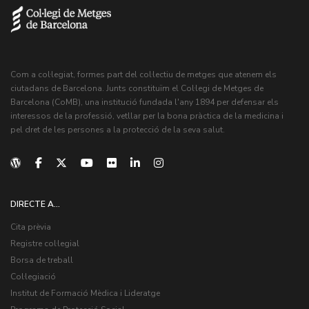
Com a col·legiat, formes part del col·lectiu de metges que atenem els
ciutadans de Barcelona. Junts constituïm el Col·legi de Metges de
Barcelona (CoMB), una institució fundada l'any 1894 per defensar els
interessos de la professió, vetllar per la bona pràctica de la medicina i
pel dret de les persones a la protecció de la seva salut.
DIRECTE A...
Cita prèvia
Registre col·legial
Borsa de treball
Col·legiació
Institut de Formació Mèdica i Lideratge