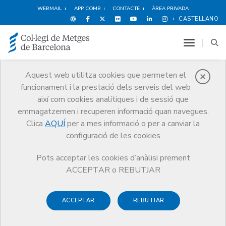
WEBMAIL
APP COMB
CONTACTE
ÀREA PRIVADA
CASTELLANO
toggle n
Aquest web utilitza cookies que permeten el
funcionament i la prestació dels serveis del web
Notícies
així com cookies analítiques i de sessió que
Comunicació
Notícies
emmagatzemen i recuperen informació quan navegues.
Vademecum 2009: a disposició gratuïta per als col·legiats
Clica
AQUÍ
per a mes informació o per a canviar la
configuració de les cookies
Pots acceptar les cookies d’anàlisi prement
ACCEPTAR o REBUTJAR
2 DE SETEMBRE DE 2009
ACCEPTAR
REBUTJAR
Vademecum 2009: a disposició
gratuïta per als col·legiats