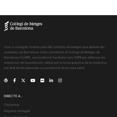
Com a col·legiat, formes part del col·lectiu de metges que atenem els
ciutadans de Barcelona. Junts constituïm el Col·legi de Metges de
Barcelona (CoMB), una institució fundada l'any 1894 per defensar els
interessos de la professió, vetllar per la bona pràctica de la medicina i
pel dret de les persones a la protecció de la seva salut.
DIRECTE A...
Cita prèvia
Registre col·legial