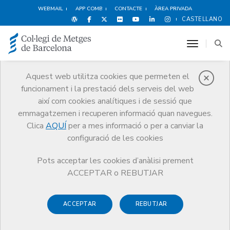
WEBMAIL
APP COMB
CONTACTE
ÀREA PRIVADA
CASTELLANO
toggle n
Aquest web utilitza cookies que permeten el
funcionament i la prestació dels serveis del web
Notícies
així com cookies analítiques i de sessió que
Comunicació
Notícies
emmagatzemen i recuperen informació quan navegues.
Una sentència del Tribunal de Justícia de la Unió Europea confirma
l’abús de la contractació temporal a la sanitat pública espanyola
Clica
AQUÍ
per a mes informació o per a canviar la
configuració de les cookies
Pots acceptar les cookies d’anàlisi prement
ACCEPTAR o REBUTJAR
ACCEPTAR
REBUTJAR
16 DE SETEMBRE DE 2016
Una sentència del Tribunal de