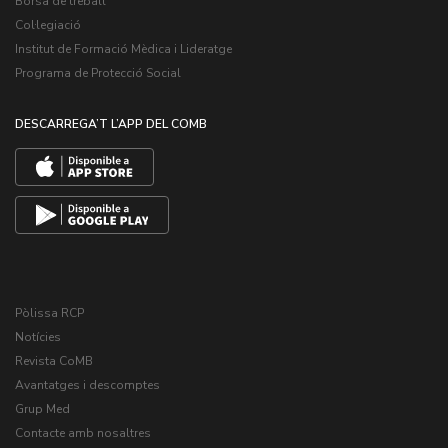
Borsa de treball
Col·legiació
Institut de Formació Mèdica i Lideratge
Programa de Protecció Social
DESCARREGA’T L’APP DEL COMB
Pòlissa RCP
Notícies
Revista CoMB
Avantatges i descomptes
Grup Med
Contacte amb nosaltres