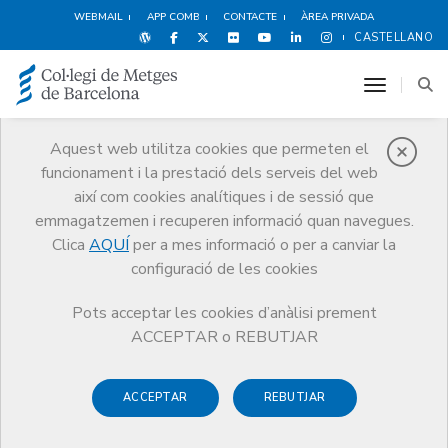
WEBMAIL
APP COMB
CONTACTE
ÀREA PRIVADA
CASTELLANO
toggle n
Aquest web utilitza cookies que permeten el
funcionament i la prestació dels serveis del web
Notícies
així com cookies analítiques i de sessió que
Comunicació
Notícies
emmagatzemen i recuperen informació quan navegues.
Servei de telesuport psicològic per als professionals de la salut i
l’àmbit social en situació de patiment emocional per la crisi sanitària de
Clica
AQUÍ
per a mes informació o per a canviar la
la COVID-19. Truca al 900 670 777
configuració de les cookies
Pots acceptar les cookies d’anàlisi prement
ACCEPTAR o REBUTJAR
ACCEPTAR
REBUTJAR
18 DE MARÇ DE 2020
Servei de telesuport psicològic