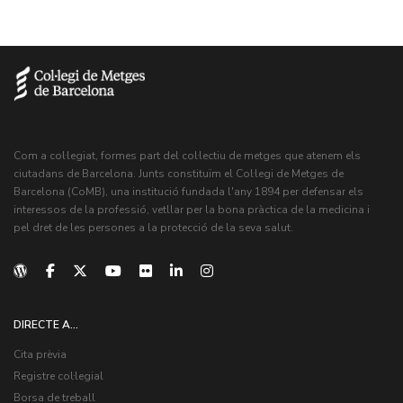
Com a col·legiat, formes part del col·lectiu de metges que atenem els
ciutadans de Barcelona. Junts constituïm el Col·legi de Metges de
Barcelona (CoMB), una institució fundada l'any 1894 per defensar els
interessos de la professió, vetllar per la bona pràctica de la medicina i
pel dret de les persones a la protecció de la seva salut.
DIRECTE A...
Cita prèvia
Registre col·legial
Borsa de treball