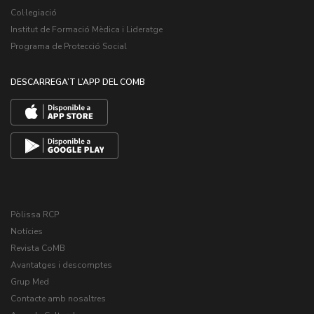
Col·legiació
Institut de Formació Mèdica i Lideratge
Programa de Protecció Social
DESCARREGA’T L’APP DEL COMB
Pòlissa RCP
Notícies
Revista CoMB
Avantatges i descomptes
Grup Med
Contacte amb nosaltres