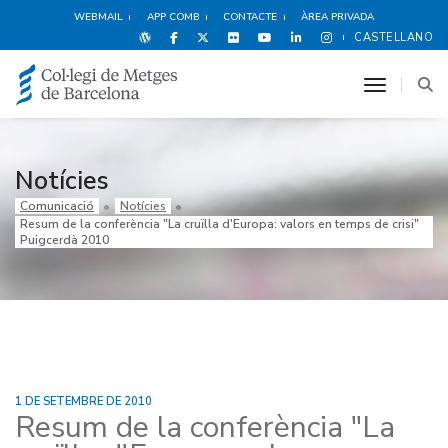
WEBMAIL
APP COMB
CONTACTE
ÀREA PRIVADA
CASTELLANO
toggle n
Notícies
Comunicació
Notícies
Resum de la conferència "La cruïlla d'Europa: valors en temps de crisi"
Puigcerdà 2010
1 DE SETEMBRE DE 2010
Resum de la conferència "La