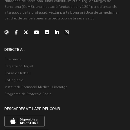
ciutadans de Barcelona. Junts constituïm el Col·legi de Metges de
Barcelona (CoMB), una institució fundada l'any 1894 per defensar els
interessos de la professió, vetllar per la bona pràctica de la medicina i
pel dret de les persones a la protecció de la seva salut.
DIRECTE A...
Cita prèvia
Registre col·legial
Borsa de treball
Col·legiació
Institut de Formació Mèdica i Lideratge
Programa de Protecció Social
DESCARREGA’T L’APP DEL COMB