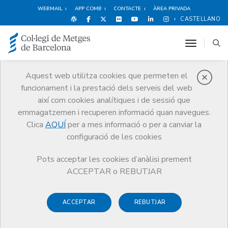
WEBMAIL
APP COMB
CONTACTE
ÀREA PRIVADA
CASTELLANO
toggle n
Aquest web utilitza cookies que permeten el
funcionament i la prestació dels serveis del web
Notícies
així com cookies analítiques i de sessió que
Comunicació
Notícies
emmagatzemen i recuperen informació quan navegues.
RENDA 2013. Descarrega't la informació d'utilitat fiscal
Clica
AQUÍ
per a mes informació o per a canviar la
configuració de les cookies
Pots acceptar les cookies d’anàlisi prement
ACCEPTAR o REBUTJAR
20 D’ABRIL DE 2014
ACCEPTAR
REBUTJAR
RENDA 2013. Descarrega't la
informació d'utilitat fiscal