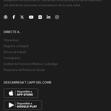
interessos de la professió, vetllar per la bona pràctica de la medicina i
pel dret de les persones a la protecció de la seva salut.
DIRECTE A...
Cita prèvia
Registre col·legial
Borsa de treball
Col·legiació
Institut de Formació Mèdica i Lideratge
Programa de Protecció Social
DESCARREGA’T L’APP DEL COMB