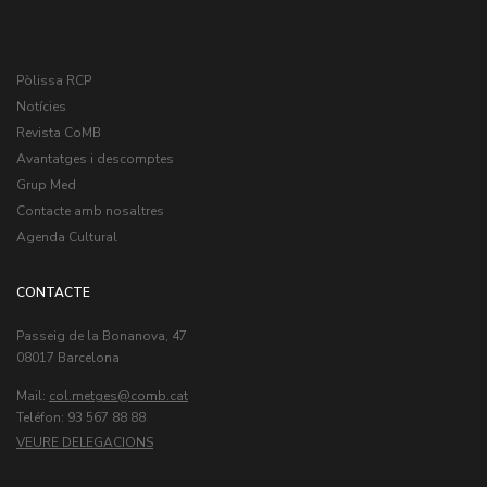
Pòlissa RCP
Notícies
Revista CoMB
Avantatges i descomptes
Grup Med
Contacte amb nosaltres
Agenda Cultural
CONTACTE
Passeig de la Bonanova, 47
08017 Barcelona
Mail:
col.metges
Teléfon: 93 567 88 88
VEURE DELEGACIONS