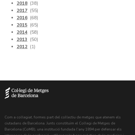
2018
(38)
2017
(55)
2016
(68)
2015
(65)
2014
(58)
2013
(50)
2012
(1)
Com a col·legiat, formes part del col·lectiu de metges que atenem els
ciutadans de Barcelona. Junts constituïm el Col·legi de Metges de
Barcelona (CoMB), una institució fundada l'any 1894 per defensar els