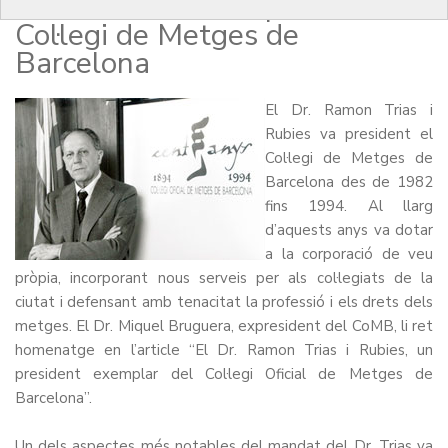
Trias i Rubies al capdavant del
Col·legi de Metges de
Barcelona
El
Dr. Ramon Trias i
Rubies
va president el
Col·legi de Metges de
Barcelona des de 1982
fins 1994. Al llarg
d’aquests anys va dotar
a la corporació de veu
pròpia, incorporant nous serveis per als col·legiats de la
ciutat i defensant amb tenacitat la professió i els drets dels
metges. El Dr. Miquel Bruguera, expresident del CoMB, li ret
homenatge en l’article
“El Dr. Ramon Trias i Rubies, un
president exemplar del Col·legi Oficial de Metges de
Barcelona”
.
Un dels aspectes més notables del mandat del Dr. Trias va