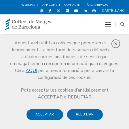
WEBMAIL
APP COMB
CONTACTE
ÀREA PRIVADA
CASTELLANO
toggle n
Aquest web utilitza cookies que permeten el
funcionament i la prestació dels serveis del web
Notícies
així com cookies analítiques i de sessió que
Comunicació
Notícies
emmagatzemen i recuperen informació quan navegues.
Recordant la figura del Dr. Trias i Rubies al capdavant del Col·legi de
Metges de Barcelona
Clica
AQUÍ
per a mes informació o per a canviar la
configuració de les cookies
Pots acceptar les cookies d’anàlisi prement
ACCEPTAR o REBUTJAR
ACCEPTAR
REBUTJAR
17 DE MARÇ DE 2016
Recordant la figura del Dr.