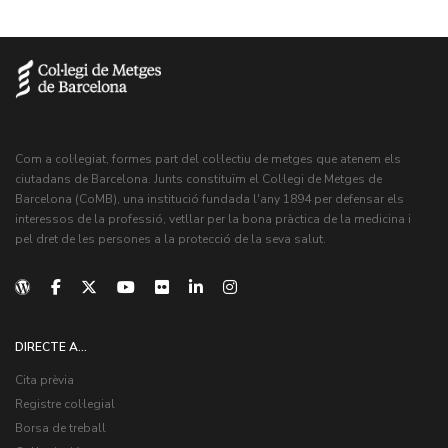
Com a col·legiat, formes part del col·lectiu de metges que atenem els
ciutadans de Barcelona. Junts constituïm el Col·legi de Metges de
Barcelona (CoMB), una institució fundada l'any 1894 per defensar els
interessos de la professió, vetllar per la bona pràctica de la medicina i
pel dret de les persones a la protecció de la seva salut.
DIRECTE A...
Cita prèvia
Registre col·legial
Borsa de treball