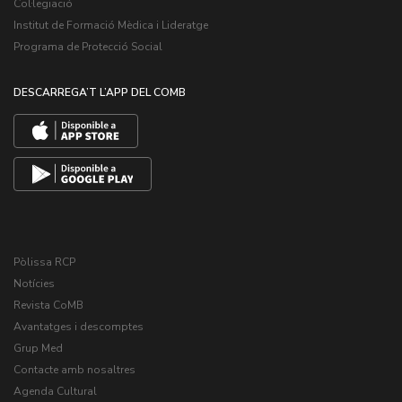
Col·legiació
Institut de Formació Mèdica i Lideratge
Programa de Protecció Social
DESCARREGA’T L’APP DEL COMB
Pòlissa RCP
Notícies
Revista CoMB
Avantatges i descomptes
Grup Med
Contacte amb nosaltres
Agenda Cultural