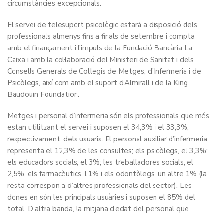
circumstàncies excepcionals.
El servei de telesuport psicològic estarà a disposició dels
professionals almenys fins a finals de setembre i compta
amb el finançament i l’impuls de la Fundació Bancària La
Caixa i amb la col·laboració del Ministeri de Sanitat i dels
Consells Generals de Col·legis de Metges, d’Infermeria i de
Psicòlegs, així com amb el suport d’Almirall i de la King
Baudouin Foundation.
Metges i personal d’infermeria són els professionals que més
estan utilitzant el servei i suposen el 34,3% i el 33,3%,
respectivament, dels usuaris. El personal auxiliar d’infermeria
representa el 12,3% de les consultes; els psicòlegs, el 3,3%;
els educadors socials, el 3%; les treballadores socials, el
2,5%, els farmacèutics, l’1% i els odontòlegs, un altre 1% (la
resta correspon a d’altres professionals del sector). Les
dones en són les principals usuàries i suposen el 85% del
total. D’altra banda, la mitjana d’edat del personal que