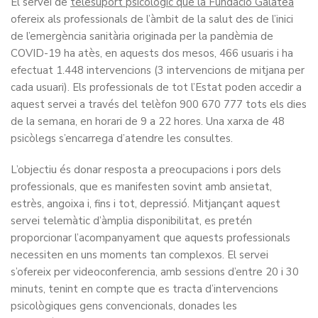
El servei de
telesuport psicològic que la Fundació Galatea
ofereix als professionals de l’àmbit de la salut des de l’inici
de l’emergència sanitària originada per la pandèmia de
COVID-19 ha atès, en aquests dos mesos, 466 usuaris i ha
efectuat 1.448 intervencions (3 intervencions de mitjana per
cada usuari). Els professionals de tot l’Estat poden accedir a
aquest servei a través del telèfon 900 670 777 tots els dies
de la semana, en horari de 9 a 22 hores. Una xarxa de 48
psicòlegs s’encarrega d’atendre les consultes.
L’objectiu és donar resposta a preocupacions i pors dels
professionals, que es manifesten sovint amb ansietat,
estrès, angoixa i, fins i tot, depressió. Mitjançant aquest
servei telemàtic d’àmplia disponibilitat, es pretén
proporcionar l’acompanyament que aquests professionals
necessiten en uns moments tan complexos. El servei
s’ofereix per videoconferencia, amb sessions d’entre 20 i 30
minuts, tenint en compte que es tracta d’intervencions
psicològiques gens convencionals, donades les