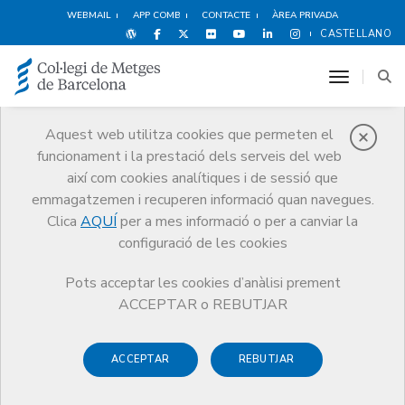
WEBMAIL
APP COMB
CONTACTE
ÀREA PRIVADA
CASTELLANO
toggle n
Aquest web utilitza cookies que permeten el
funcionament i la prestació dels serveis del web
Notícies
així com cookies analítiques i de sessió que
Comunicació
Notícies
emmagatzemen i recuperen informació quan navegues.
Prop de 500 professionals de la salut ja han estat atesos pel servei de
telesuport psicològic que presta la Fundació Galatea per fer front als
Clica
AQUÍ
per a mes informació o per a canviar la
efectes de la crisi de la COVID-19
configuració de les cookies
Pots acceptar les cookies d’anàlisi prement
ACCEPTAR o REBUTJAR
ACCEPTAR
REBUTJAR
28 DE MAIG DE 2020
Prop de 500 professionals de