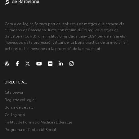
Com a col·legiat, formes part del col·lectiu de metges que atenem els
ciutadans de Barcelona. Junts constituïm el Col·legi de Metges de
Barcelona (CoMB), una institució fundada l'any 1894 per defensar els
interessos de la professió, vetllar per la bona pràctica de la medicina i
pel dret de les persones a la protecció de la seva salut.
DIRECTE A...
Cita prèvia
Registre col·legial
Borsa de treball
Col·legiació
Institut de Formació Mèdica i Lideratge
Programa de Protecció Social