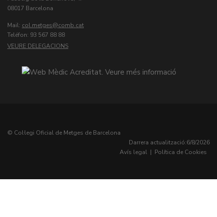
08017 Barcelona
Mail:
col.metges
Teléfon: 93 567 88 88
VEURE DELEGACIONS
© Col·legi Oficial de Metges de Barcelona
Darrera actualització:
6/8/2026
Avís legal
|
Política de Cookies