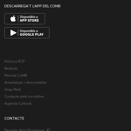
DESCARREGA’T L’APP DEL COMB
Pòlissa RCP
Notícies
Revista CoMB
Avantatges i descomptes
Grup Med
Contacte amb nosaltres
Agenda Cultural
CONTACTE
Passeig de la Bonanova, 47