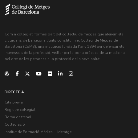
Com a col·legiat, formes part del col·lectiu de metges que atenem els
ciutadans de Barcelona. Junts constituïm el Col·legi de Metges de
Barcelona (CoMB), una institució fundada l'any 1894 per defensar els
interessos de la professió, vetllar per la bona pràctica de la medicina i
pel dret de les persones a la protecció de la seva salut.
DIRECTE A...
Cita prèvia
Registre col·legial
Borsa de treball
Col·legiació
Institut de Formació Mèdica i Lideratge