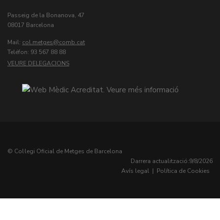
Passeig de la Bonanova, 47
08017 Barcelona
Mail:
col.metges
Teléfon: 93 567 88 88
VEURE DELEGACIONS
© Col·legi Oficial de Metges de Barcelona
Darrera actualització:
9/8/2026
Avís legal
|
Política de Cookies