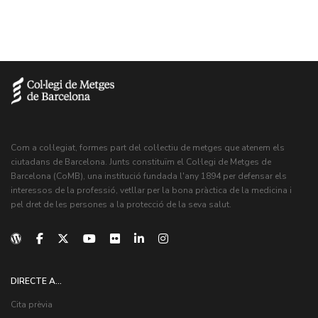
Com a col·legiat, formes part del col·lectiu de metges que atenem els
ciutadans de Barcelona. Junts constituïm el Col·legi de Metges de
Barcelona (CoMB), una institució fundada l'any 1894 per defensar els
interessos de la professió, vetllar per la bona pràctica de la medicina i
pel dret de les persones a la protecció de la seva salut.
DIRECTE A...
Cita prèvia