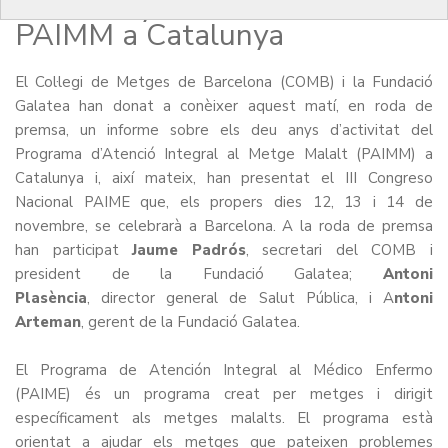
els 10 anys d’activitat del
PAIMM a Catalunya
El Col·legi de Metges de Barcelona (COMB) i la Fundació
Galatea han donat a conèixer aquest matí, en roda de
premsa, un informe sobre els deu anys d’activitat del
Programa d’Atenció Integral al Metge Malalt (PAIMM) a
Catalunya i, així mateix, han presentat el
III Congreso
Nacional PAIME
que, els propers dies 12, 13 i 14 de
novembre, se celebrarà a Barcelona. A la roda de premsa
han participat
Jaume Padrós
, secretari del COMB i
president de la Fundació Galatea;
Antoni
Plasència
, director general de Salut Pública, i A
ntoni
Arteman
, gerent de la Fundació Galatea.
El Programa de Atención Integral al Médico Enfermo
(PAIME) és un programa creat per metges i dirigit
específicament als metges malalts. El programa està
orientat a ajudar els metges que pateixen problemes