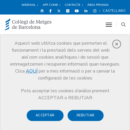
WEBMAIL
APP COMB
CONTACTE
ÀREA PRIVADA
CASTELLANO
toggle n
Aquest web utilitza cookies que permeten el
funcionament i la prestació dels serveis del web
Notícies
així com cookies analítiques i de sessió que
Comunicació
Notícies
emmagatzemen i recuperen informació quan navegues.
Presentació d’un informe sobre els 10 anys d’activitat del PAIMM a
Catalunya
Clica
AQUÍ
per a mes informació o per a canviar la
configuració de les cookies
Pots acceptar les cookies d’anàlisi prement
ACCEPTAR o REBUTJAR
ACCEPTAR
REBUTJAR
4 DE NOVEMBRE DE 2008
Presentació d’un informe sobre