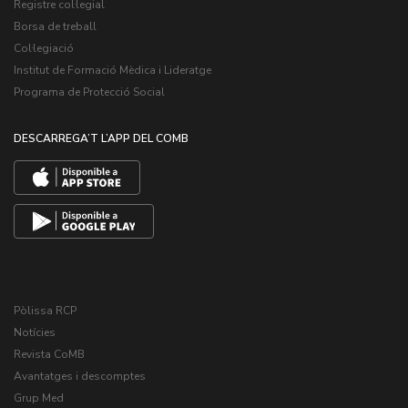
Registre col·legial
Borsa de treball
Col·legiació
Institut de Formació Mèdica i Lideratge
Programa de Protecció Social
DESCARREGA’T L’APP DEL COMB
Pòlissa RCP
Notícies
Revista CoMB
Avantatges i descomptes
Grup Med