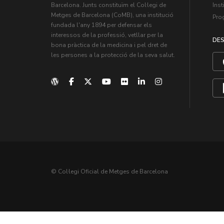
Inst
Barcelona. Junts constituïm el Col·legi de
Metges de Barcelona (CoMB), una institució
Pro
fundada l'any 1894 per defensar els
interessos de la professió, vetllar per la
DES
bona pràctica de la medicina i pel dret de
les persones a la protecció de la seva salut.
© Col·legi Oficial de Metges de Barcelona