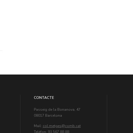
CONTACTE
Passeig de la Bonanova, 47
08017 Barcelona
Mail:
col.metges
Teléfon: 93 567 88 88