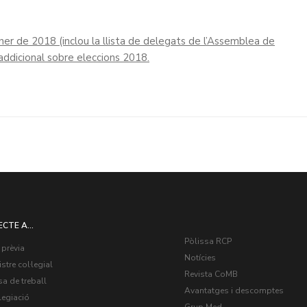
er de 2018 (inclou la llista de delegats de l’Assemblea de
addicional sobre eleccions 2018.
ECTE A...
Pòlissa RCP
 prèvia
Notícies
stre col·legial
Revista CoMB
a de treball
Avantatges i descomptes
legiació
Grup Med