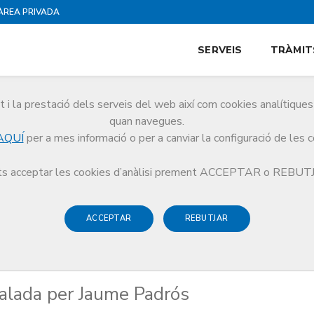
ÀREA PRIVADA
SERVEIS
TRÀMIT
i la prestació dels serveis del web així com cookies analítiqu
quan navegues.
AQUÍ
per a mes informació o per a canviar la configuració de les 
encapçalada per Jaume Padrós
s acceptar les cookies d’anàlisi prement ACCEPTAR o REBU
ACCEPTAR
REBUTJAR
alada per Jaume Padrós