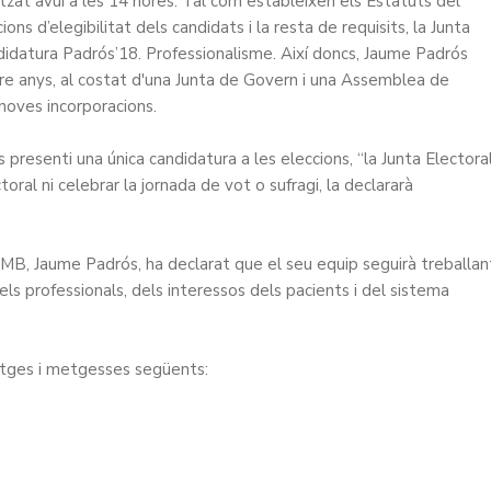
itzat avui a les 14 hores. Tal com estableixen els Estatuts del
ns d’elegibilitat dels candidats i la resta de requisits, la Junta
didatura Padrós’18. Professionalisme. Així doncs, Jaume Padrós
tre anys, al costat d'una Junta de Govern i una Assemblea de
oves incorporacions.
resenti una única candidatura a les eleccions, “la Junta Electoral
ral ni celebrar la jornada de vot o sufragi, la declararà
oMB, Jaume Padrós, ha declarat que el seu equip seguirà treballan
dels professionals, dels interessos dels pacients i del sistema
tges i metgesses següents: