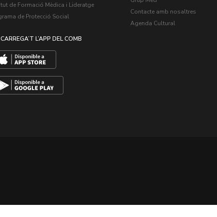
itut de Formació Mèdica i Lideratge
Contacte amb nosaltres
grama de Protecció Social
Agenda Cultural
CARREGA’T L’APP DEL COMB