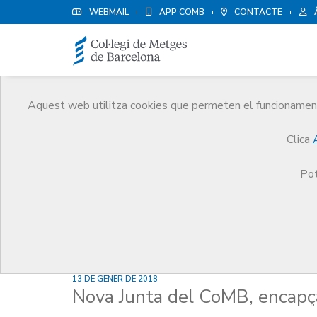
WEBMAIL
APP COMB
CONTACTE
Aquest web utilitza cookies que permeten el funcionament 
Notícies
Clica
Comunicació
Notícies
Nova Junta del CoMB, 
Pot
13 DE GENER DE 2018
Nova Junta del CoMB, encapç