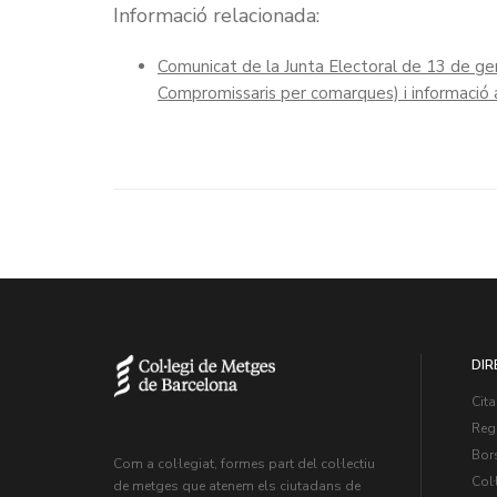
Informació relacionada:
Comunicat de la Junta Electoral de 13 de gen
Compromissaris per comarques) i informació 
DIR
Cita
Regi
Bors
Com a col·legiat, formes part del col·lectiu
Col·
de metges que atenem els ciutadans de