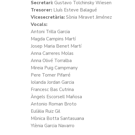
Secretari:
Gustavo Tolchinsky Wiesen
Tresorer:
Lluís Esteve Balagué
Vicesecretària:
Sònia Miravet Jiménez
Vocals:
Antoni Trilla Garcia
Magda Campins Martí
Josep Maria Benet Martí
Anna Carreres Molas
Anna Olivé Torralba
Mireia Puig Campmany
Pere Torner Pifarré
Iolanda Jordan Garcia
Francesc Bas Cutrina
Àngels Escorsell Mañosa
Antonio Roman Broto
Eulàlia Ruiz Gil
Mònica Botta Santasuana
Ylènia Garcia Navarro