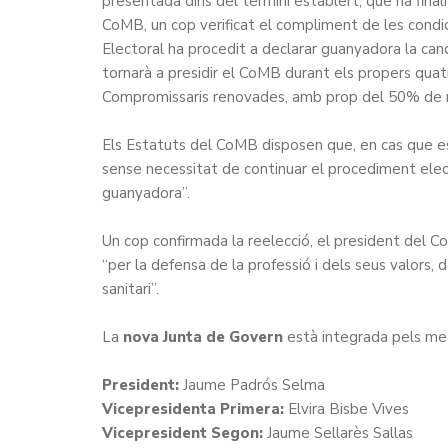
presentada dins del termini establert, que ha final
CoMB, un cop verificat el compliment de les condicio
Electoral ha procedit a declarar guanyadora la can
tornarà a presidir el CoMB durant els propers qua
Compromissaris renovades, amb prop del 50% de n
Els Estatuts del CoMB disposen que, en cas que es p
sense necessitat de continuar el procediment electo
guanyadora”.
Un cop confirmada la reelecció, el president del C
“per la defensa de la professió i dels seus valors, 
sanitari”.
La
nova Junta de Govern
està integrada pels me
President:
Jaume Padrós Selma
Vicepresidenta Primera:
Elvira Bisbe Vives
Vicepresident Segon:
Jaume Sellarès Sallas