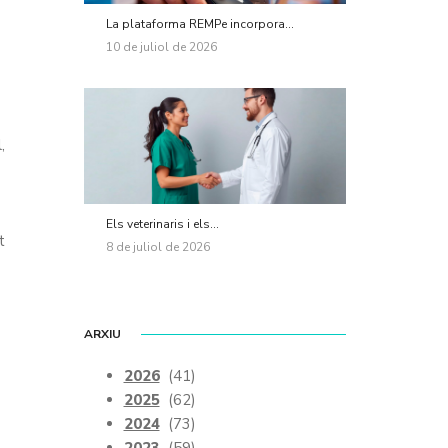
La plataforma REMPe incorpora...
10 de juliol de 2026
,
Els veterinaris i els...
t
8 de juliol de 2026
ARXIU
2026
(41)
2025
(62)
2024
(73)