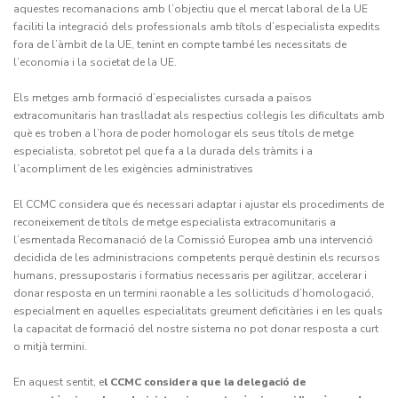
aquestes recomanacions amb
l’objectiu que el mercat laboral de la UE
faciliti la integració dels professionals amb títols d’especialista expedits
fora de l’àmbit de la UE,
tenint en compte també les necessitats de
l’economia i la societat de la UE.
Els metges amb formació d’especialistes cursada a països
extracomunitaris han traslladat als respectius col·legis les dificultats amb
què es troben a l’hora de poder homologar els seus títols de metge
especialista, sobretot pel que fa a la durada dels tràmits i a
l’acompliment de les exigències administratives
El CCMC considera que és necessari adaptar i ajustar els procediments de
reconeixement de títols de metge especialista extracomunitaris a
l’esmentada Recomanació de la Comissió Europea amb una intervenció
decidida de les administracions competents perquè destinin els recursos
humans, pressupostaris i formatius necessaris per agilitzar, accelerar i
donar resposta en un termini raonable a les sol·licituds d’homologació,
especialment en aquelles especialitats greument deficitàries i en les quals
la capacitat de formació del nostre sistema no pot donar resposta a curt
o mitjà termini.
En aquest sentit, e
l CCMC considera que la delegació de