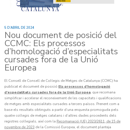
5 D’ABRIL DE 2024
Nou document de posició del
CCMC: Els processos
d’homologació d’especialitats
cursades fora de la Unió
Europea
El Consell de C
onsell de Col·legis de Metges de Catalunya (CCMC) ha
publicat el document de posició
Els processos d'homologació
d'especialitats cursades fora de la Unió Europea
, que
recomana
simplificar i accelerar el reconeixement de les capacitats i qualificacions
de metges amb especialitats cursades a tercers països.
Prenent com a
base
els resultats obtinguts a partir
d’una enquesta promoguda pels
quatre col·legis de metges catalans i d’altres dades procedents dels
registres col·legials, així com la
Recomanació (UE)
2023/2611,
de 15 de
novembre de 2023
de la Comissió Europea, el document planteja