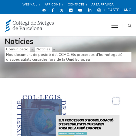
WEBMAIL
APP COMB
CONTACTE
ÀREA PRIVADA
CASTELLANO
toggle n
Notícies
Comunicació
Notícies
Nou document de posició del CCMC: Els processos d’homologació
d’especialitats cursades fora de la Unió Europea