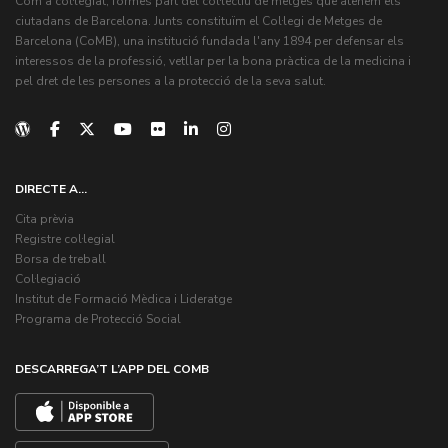
Com a col·legiat, formes part del col·lectiu de metges que atenem els
ciutadans de Barcelona. Junts constituïm el Col·legi de Metges de
Barcelona (CoMB), una institució fundada l'any 1894 per defensar els
interessos de la professió, vetllar per la bona pràctica de la medicina i
pel dret de les persones a la protecció de la seva salut.
DIRECTE A...
Cita prèvia
Registre col·legial
Borsa de treball
Col·legiació
Institut de Formació Mèdica i Lideratge
Programa de Protecció Social
DESCARREGA’T L’APP DEL COMB