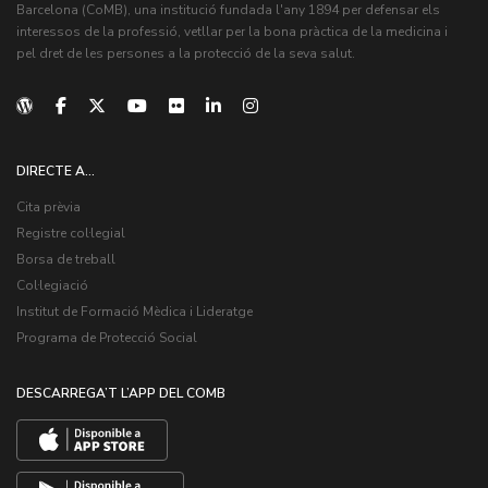
Barcelona (CoMB), una institució fundada l'any 1894 per defensar els
interessos de la professió, vetllar per la bona pràctica de la medicina i
pel dret de les persones a la protecció de la seva salut.
DIRECTE A...
Cita prèvia
Registre col·legial
Borsa de treball
Col·legiació
Institut de Formació Mèdica i Lideratge
Programa de Protecció Social
DESCARREGA’T L’APP DEL COMB