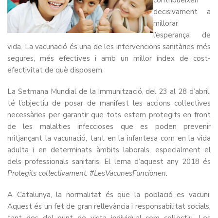
contribueixen
decisivament a
millorar
l’esperança de
vida. La vacunació és una de les intervencions sanitàries més
segures, més efectives i amb un millor índex de cost-
efectivitat de què disposem.
La Setmana Mundial de la Immunització, del 23 al 28 d’abril,
té l’objectiu de posar de manifest les accions col·lectives
necessàries per garantir que tots estem protegits en front
de les malalties infeccioses que es poden prevenir
mitjançant la vacunació, tant en la infantesa com en la vida
adulta i en determinats àmbits laborals, especialment el
dels professionals sanitaris. El lema d’aquest any 2018 és
Protegits col·lectivament: #LesVacunesFuncionen.
A Catalunya, la normalitat és que la població es vacuni.
Aquest és un fet de gran rellevància i responsabilitat socials,