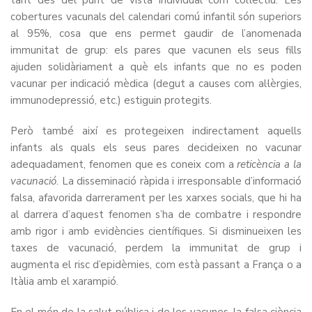
tant des del punt de vista individual com col·lectiu. Les
cobertures vacunals del calendari comú infantil són superiors
al 95%, cosa que ens permet gaudir de l’anomenada
immunitat de grup: els pares que vacunen els seus fills
ajuden solidàriament a què els infants que no es poden
vacunar per indicació mèdica (degut a causes com al·lèrgies,
immunodepressió, etc.) estiguin protegits.
Però també així es protegeixen indirectament aquells
infants als quals els seus pares decideixen no vacunar
adequadament, fenomen que es coneix com a
reticència a la
vacunació
. La disseminació ràpida i irresponsable d’informació
falsa, afavorida darrerament per les xarxes socials, que hi ha
al darrera d’aquest fenomen s’ha de combatre i respondre
amb rigor i amb evidències científiques. Si disminueixen les
taxes de vacunació, perdem la immunitat de grup i
augmenta el risc d’epidèmies, com està passant a França o a
Itàlia amb el xarampió.