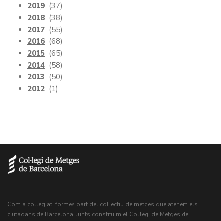
2019
(37)
2018
(38)
2017
(55)
2016
(68)
2015
(65)
2014
(58)
2013
(50)
2012
(1)
Com a col·legiat, formes part del col·lectiu de metges que atenem els
ciutadans de Barcelona. Junts constituïm el Col·legi de Metges de