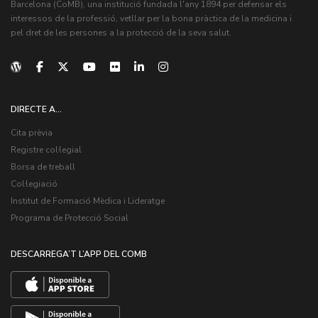
Barcelona (CoMB), una institució fundada l'any 1894 per defensar els
interessos de la professió, vetllar per la bona pràctica de la medicina i
pel dret de les persones a la protecció de la seva salut.
DIRECTE A...
Cita prèvia
Registre col·legial
Borsa de treball
Col·legiació
Institut de Formació Mèdica i Lideratge
Programa de Protecció Social
DESCARREGA’T L’APP DEL COMB