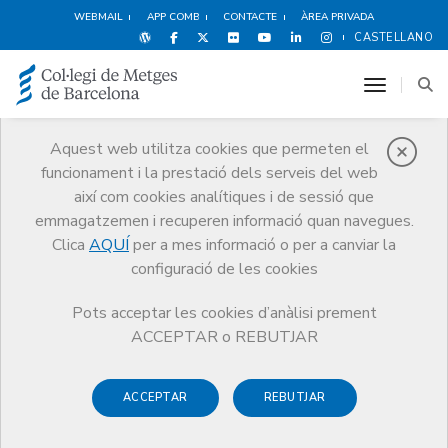
WEBMAIL
APP COMB
CONTACTE
ÀREA PRIVADA
CASTELLANO
toggle n
Aquest web utilitza cookies que permeten el
funcionament i la prestació dels serveis del web
Notícies
així com cookies analítiques i de sessió que
Comunicació
Notícies
emmagatzemen i recuperen informació quan navegues.
Metges, infermeres, farmacèutics i odontòlegs subscriuen un document
en defensa de les vacunes dins de la Setmana Mundial de la
Clica
AQUÍ
per a mes informació o per a canviar la
Immunització
configuració de les cookies
Pots acceptar les cookies d’anàlisi prement
ACCEPTAR o REBUTJAR
ACCEPTAR
REBUTJAR
26 D’ABRIL DE 2018
Metges, infermeres,