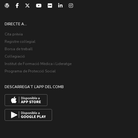
DIRECTE A...
Cita prèvia
Registre col·legial
Borsa de treball
Col·legiació
Institut de Formació Mèdica i Lideratge
Programa de Protecció Social
DESCARREGA’T L’APP DEL COMB