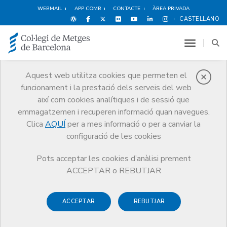
WEBMAIL
APP COMB
CONTACTE
ÀREA PRIVADA
CASTELLANO
toggle n
Aquest web utilitza cookies que permeten el
funcionament i la prestació dels serveis del web
Notícies
així com cookies analítiques i de sessió que
Comunicació
Notícies
emmagatzemen i recuperen informació quan navegues.
L'IFMiL edita material formatiu sobre la Llei 3/21 de regulació de
l’eutanàsia disponible per a tots els professionals mèdics
Clica
AQUÍ
per a mes informació o per a canviar la
configuració de les cookies
Pots acceptar les cookies d’anàlisi prement
ACCEPTAR o REBUTJAR
ACCEPTAR
REBUTJAR