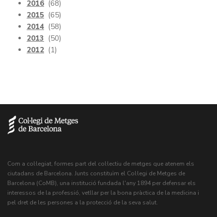
2016
(68)
2015
(65)
2014
(58)
2013
(50)
2012
(1)
Com a col·legiat, formes part del col·lectiu de metges que atenem els
ciutadans de Barcelona. Junts constituïm el Col·legi de Metges de
Barcelona (CoMB), una institució fundada l'any 1894 per defensar els
interessos de la professió, vetllar per la bona pràctica de la medicina i
pel dret de les persones a la protecció de la seva salut.