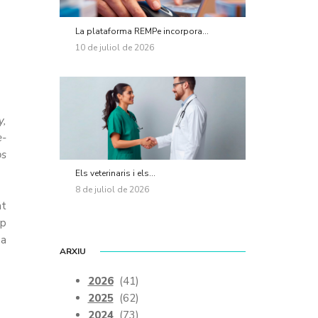
La plataforma REMPe incorpora...
10 de juliol de 2026
y,
e-
os
Els veterinaris i els...
8 de juliol de 2026
at
ep
na
ARXIU
2026
(41)
2025
(62)
2024
(73)