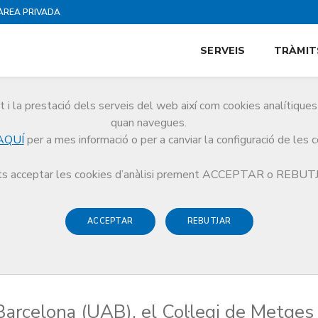
ÀREA PRIVADA
SERVEIS
TRÀMIT
i la prestació dels serveis del web així com cookies analítiqu
quan navegues.
AQUÍ
per a mes informació o per a canviar la configuració de les 
e Metges de Barcelona (CoMB), Grup Med i l’asseguradora Sham creen una Càted
s acceptar les cookies d’anàlisi prement ACCEPTAR o REBU
ACCEPTAR
REBUTJAR
arcelona (UAB), el Col·legi de Metges