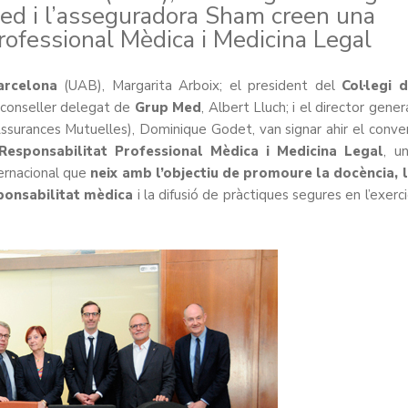
ed i l’asseguradora Sham creen una
rofessional Mèdica i Medicina Legal
arcelona
(UAB), Margarita Arboix; el president del
Col·legi 
 conseller delegat de
Grup Med
, Albert Lluch; i el director gener
ssurances Mutuelles), Dominique Godet, van signar ahir el conve
Responsabilitat Professional Mèdica i Medicina Legal
, u
ternacional que
neix amb l’objectiu de promoure la docència, 
sponsabilitat mèdica
i la difusió de pràctiques segures en l’exerci