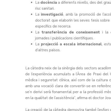
La
docència
a diferents nivells, des del grau
risc sanitari.
La
investigació
, amb la promoció de l’accé
doctorat que elaborin les seves tesis sobre 
específics de recerca.
La
transferència de coneixement
i la d
jornades i publicacions científiques.
La
projecció a escala internacional
, est
d’altres països.
La càtedra neix de la sinèrgia dels sectors acadèmic
de l’experiència acumulats a l’Àrea de Praxi del
mèdica i seguretat clínica, així com de la cultur
amb una vocació clara de convertir-se en referènc
se’n derivi serà fonamental per a la professió mèd
en la qualitat de l’assistència”, afirma el doctor Jo
La creació de la càtedra demostra també l’esforç 