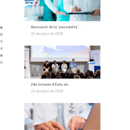
de
Aprovació de la “passarel·la”...
31 de juliol de 2026
al
ni
na
la
ci
24a Jornada d’Estiu de...
22 de juliol de 2026