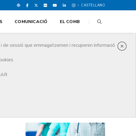
CASTELLANO
S
COMUNICACIÓ
EL COMB
es i de sessió que emmagatzemen i recuperen informació
cookies
ra de Responsabilitat Professional Mèdica i Medicina Legal
TJAR
DARRERES NOTICIES