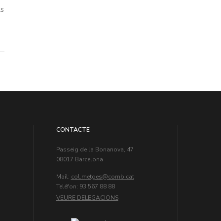
ls
CONTACTE
Passeig de la Bonanova, 47
08017 Barcelona
Mail:
col.metges
Teléfon: 93 567 88 88
VEURE DELEGACIONS