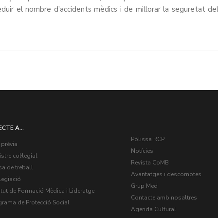
eduir el nombre d’accidents mèdics i de millorar la seguretat de
ECTE A...
Pòlissa RCP
 prèvia
Notícies
stre col·legial
Revista CoMB
a de treball
Avantatges i descomptes
legiació
Grup Med
itut de Formació Mèdica i Lideratge
Contacte amb nosaltres
grama de Protecció Social
Agenda Cultural