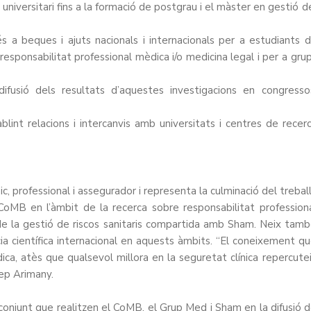
 universitari fins a la formació de postgrau i el màster en gestió d
s a beques i ajuts nacionals i internacionals per a estudiants 
responsabilitat professional mèdica i/o medicina legal i per a gru
ifusió dels resultats d’aquestes investigacions en congresso
ablint relacions i intercanvis amb universitats i centres de recer
, professional i assegurador i representa la culminació del treball
 CoMB en l’àmbit de la recerca sobre responsabilitat profession
a de la gestió de riscos sanitaris compartida amb Sham. Neix tam
ia científica internacional en aquests àmbits. “El coneixement q
ica, atès que qualsevol millora en la seguretat clínica repercute
sep Arimany.
conjunt que realitzen el CoMB, el Grup Med i Sham en la difusió 