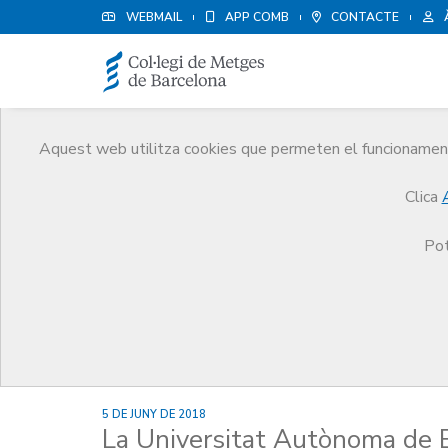
WEBMAIL
APP COMB
CONTACTE
Aquest web utilitza cookies que permeten el funcionament 
Notícies
Clica
Comunicació
Notícies
La Universitat Autònoma de Barcelona (UAB), el Col·legi d
Pot
5 DE JUNY DE 2018
La Universitat Autònoma de B