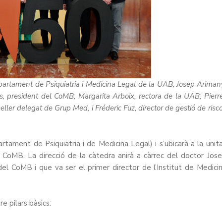
epartament de Psiquiatria i Medicina Legal de la UAB; Josep Ariman
, president del CoMB; Margarita Arboix, rectora de la UAB; Pierr
ler delegat de Grup Med, i Fréderic Fuz, director de gestió de risc
tament de Psiquiatria i de Medicina Legal) i s’ubicarà a la unit
l CoMB. La direcció de la càtedra anirà a càrrec del doctor Jos
del CoMB i que va ser el primer director de l’Institut de Medici
re pilars bàsics: