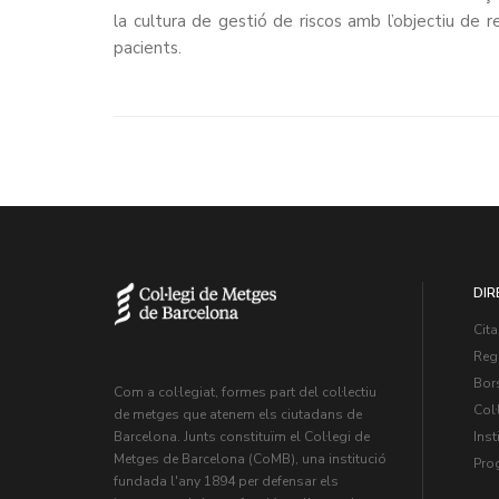
la cultura de gestió de riscos amb l’objectiu de r
pacients.
DIR
Cita
Regi
Bors
Com a col·legiat, formes part del col·lectiu
Col·
de metges que atenem els ciutadans de
Inst
Barcelona. Junts constituïm el Col·legi de
Metges de Barcelona (CoMB), una institució
Pro
fundada l'any 1894 per defensar els