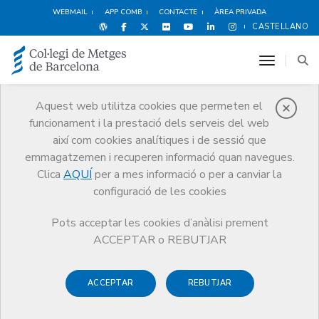
WEBMAIL
APP COMB
CONTACTE
ÀREA PRIVADA
CASTELLANO
toggle n
Aquest web utilitza cookies que permeten el
funcionament i la prestació dels serveis del web
Notícies
així com cookies analítiques i de sessió que
Comunicació
Notícies
emmagatzemen i recuperen informació quan navegues.
La Junta Comarcal del Bages del CoMB lliura a Manresa els Premis de
la Vigília de Sant Lluc
Clica
AQUÍ
per a mes informació o per a canviar la
configuració de les cookies
Pots acceptar les cookies d’anàlisi prement
ACCEPTAR o REBUTJAR
ACCEPTAR
REBUTJAR