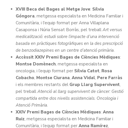
XVIII Beca del Bages al Metge Jove
:
Sílvia
Góngora
, metgessa especialista en Medicina Familiar i
Comunitària, i l'equip format per Anna Villaplana
Casaponsa i Núria Sensat Borràs, pel treball
Art versus
medicalització: estudi sobre l’impacte d’una intervenció
basada en pràctiques fotogràfiques en la des prescripció
de benzodiazepines en un centre d’atenció primària
.
Accèssit XXIV Premi Bages de Ciències Mèdiques
:
Montse Domènech
, metgessa especialista en
oncologia, i l’equip format per
Sílvia Catot
,
Rosa
Cobacho
,
Montse Ciurana
,
Anna Vidal
,
Pere Farràs
i els membres restants del
Grup Llarg Supervivent
,
pel treball
Atenció al llarg supervivent de càncer: Gestió
compartida entre dos nivells assistencials. Oncologia i
Atenció Primària
.
XXIV Premi Bages de Ciències Mèdiques
:
Anna
Ruiz
, metgessa especialista en Medicina Familiar i
Comunitària, i l’equip format per
Anna Ramírez
,