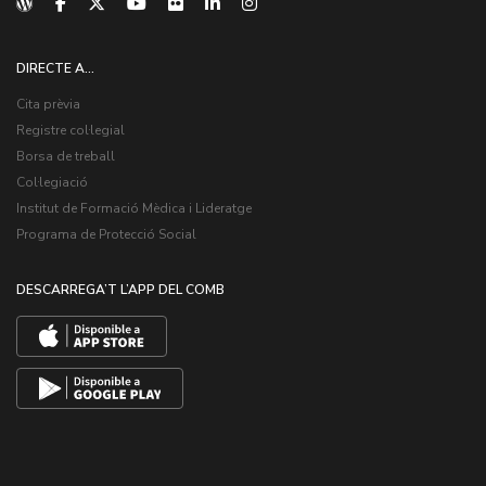
DIRECTE A...
Cita prèvia
Registre col·legial
Borsa de treball
Col·legiació
Institut de Formació Mèdica i Lideratge
Programa de Protecció Social
DESCARREGA’T L’APP DEL COMB