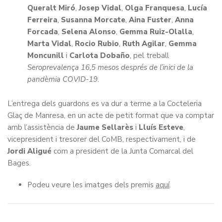
Queralt Miró
,
Josep Vidal
,
Olga Franquesa
,
Lucía
Ferreira
,
Susanna Morcate
,
Aina Fuster
,
Anna
Forcada
,
Selena Alonso
,
Gemma Ruiz-Olalla
,
Marta Vidal
,
Rocio Rubio
,
Ruth Agilar
,
Gemma
Moncunill
i
Carlota Dobaño
, pel treball
Seroprevalença 16,5 mesos després de l’inici de la
pandèmia COVID-19
.
L’entrega dels guardons es va dur a terme a la Cocteleria
Glaç de Manresa, en un acte de petit format que va comptar
amb l’assistència de
Jaume Sellarès
i
Lluís Esteve
,
vicepresident i tresorer del CoMB, respectivament, i de
Jordi Aligué
com a president de la Junta Comarcal del
Bages.
Podeu veure les imatges dels premis
aquí
.