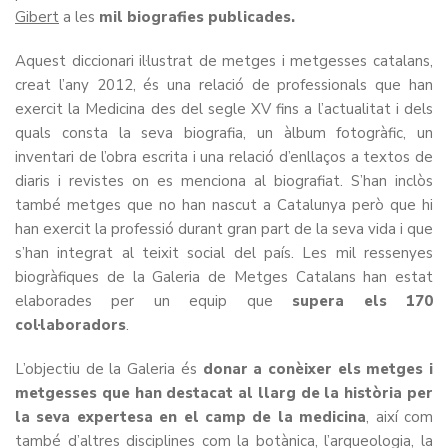
Gibert
a les
mil biografies publicades.
Aquest diccionari il·lustrat de metges i metgesses catalans,
creat l’any 2012, és una relació de professionals que han
exercit la Medicina des del segle XV fins a l’actualitat i dels
quals consta la seva biografia, un àlbum fotogràfic, un
inventari de l’obra escrita i una relació d’enllaços a textos de
diaris i revistes on es menciona al biografiat. S’han inclòs
també metges que no han nascut a Catalunya però que hi
han exercit la professió durant gran part de la seva vida i que
s’han integrat al teixit social del país. Les mil ressenyes
biogràfiques de la Galeria de Metges Catalans han estat
elaborades per un equip que
supera els 170
col·laboradors
.
L’objectiu de la Galeria és
donar a conèixer els metges i
metgesses que han destacat al llarg de la història per
la seva expertesa en el camp de la medicina
, així com
també d’altres disciplines com la botànica, l’arqueologia, la