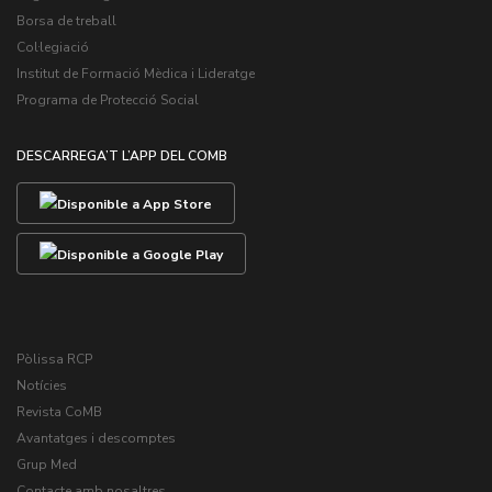
Borsa de treball
Col·legiació
Institut de Formació Mèdica i Lideratge
Programa de Protecció Social
DESCARREGA’T L’APP DEL COMB
Pòlissa RCP
Notícies
Revista CoMB
Avantatges i descomptes
Grup Med
Contacte amb nosaltres