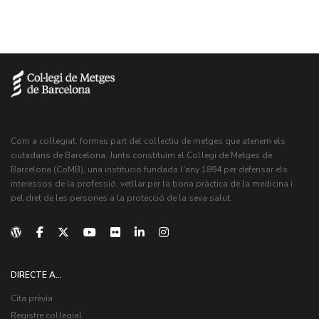
Com a col·legiat, formes part del col·lectiu de metges que atenem els
ciutadans de Barcelona. Junts constituïm el Col·legi de Metges de
Barcelona (CoMB), una institució fundada l'any 1894 per defensar els
interessos de la professió, vetllar per la bona pràctica de la medicina i
pel dret de les persones a la protecció de la seva salut.
DIRECTE A...
Cita prèvia
Registre col·legial