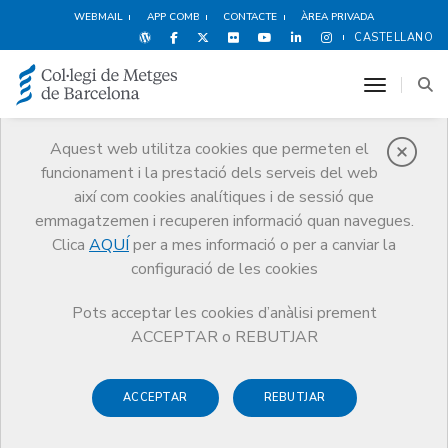
WEBMAIL
APP COMB
CONTACTE
ÀREA PRIVADA
CASTELLANO
toggle n
Aquest web utilitza cookies que permeten el
funcionament i la prestació dels serveis del web
Notícies
així com cookies analítiques i de sessió que
Comunicació
Notícies
emmagatzemen i recuperen informació quan navegues.
La Galeria de Metges Catalans arriba al miler de biografies
Clica
AQUÍ
per a mes informació o per a canviar la
configuració de les cookies
Pots acceptar les cookies d’anàlisi prement
ACCEPTAR o REBUTJAR
15 D’OCTUBRE DE 2019
ACCEPTAR
REBUTJAR
La Galeria de Metges Catalans
arriba al miler de biografies