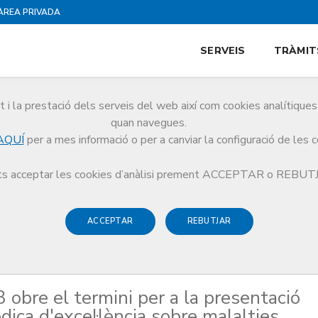
ÀREA PRIVADA
SERVEIS
TRÀMIT
i la prestació dels serveis del web així com cookies analítiqu
quan navegues.
AQUÍ
per a mes informació o per a canviar la configuració de les 
e TV3 obre el termini per a la presentació de projectes de recerca biomèdica d
s acceptar les cookies d’anàlisi prement ACCEPTAR o REBU
ACCEPTAR
REBUTJAR
obre el termini per a la presentació
dica d'excel·lència sobre malalties