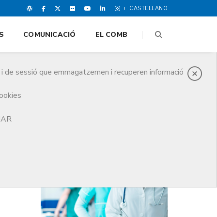
CASTELLANO
S
COMUNICACIÓ
EL COMB
es i de sessió que emmagatzemen i recuperen informació
cookies
'excel·lència sobre malalties mentals
TJAR
DARRERES NOTICIES