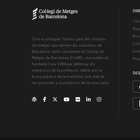
DIR
Cita
Regi
Bors
Com a col·legiat, formes part del col·lectiu
Col·
de metges que atenem els ciutadans de
Inst
Barcelona. Junts constituïm el Col·legi de
Metges de Barcelona (CoMB), una institució
Pro
fundada l'any 1894 per defensar els
interessos de la professió, vetllar per la
DES
bona pràctica de la medicina i pel dret de
les persones a la protecció de la seva salut.