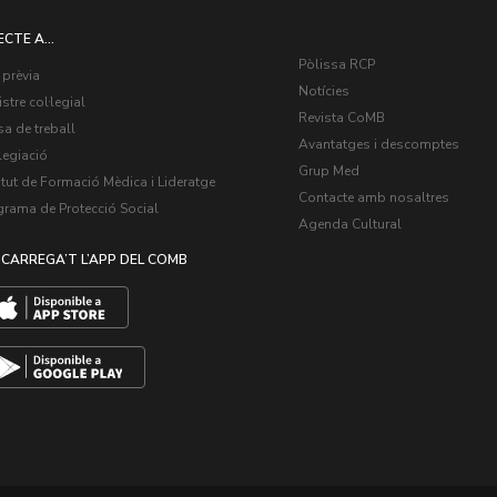
ECTE A...
Pòlissa RCP
 prèvia
Notícies
stre col·legial
Revista CoMB
a de treball
Avantatges i descomptes
legiació
Grup Med
itut de Formació Mèdica i Lideratge
Contacte amb nosaltres
grama de Protecció Social
Agenda Cultural
CARREGA’T L’APP DEL COMB