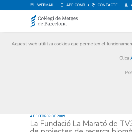
WEBMAIL
APP COMB
CONTACTE
Aquest web utilitza cookies que permeten el funcionament 
Notícies
Clica
Comunicació
Notícies
La Fundació La Marató d
Pot
4 DE FEBRER DE 2009
La Fundació La Marató de TV3 
de projectes de recerca biomè